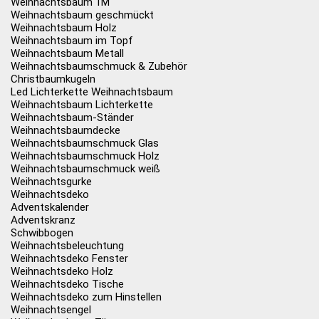
Weihnachtsbaum 1M
Weihnachtsbaum geschmückt
Weihnachtsbaum Holz
Weihnachtsbaum im Topf
Weihnachtsbaum Metall
Weihnachtsbaumschmuck & Zubehör
Christbaumkugeln
Led Lichterkette Weihnachtsbaum
Weihnachtsbaum Lichterkette
Weihnachtsbaum-Ständer
Weihnachtsbaumdecke
Weihnachtsbaumschmuck Glas
Weihnachtsbaumschmuck Holz
Weihnachtsbaumschmuck weiß
Weihnachtsgurke
Weihnachtsdeko
Adventskalender
Adventskranz
Schwibbogen
Weihnachtsbeleuchtung
Weihnachtsdeko Fenster
Weihnachtsdeko Holz
Weihnachtsdeko Tische
Weihnachtsdeko zum Hinstellen
Weihnachtsengel