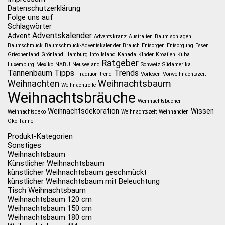
Datenschutzerklärung
Folge uns auf
Schlagwörter
Adventskalender
Advent
Adventskranz
Australien
Baum schlagen
Baumschmuck
Baumschmuck-Adventskalender
Brauch
Entsorgen
Entsorgung
Essen
Griechenland
Grönland
Hamburg
Info
Island
Kanada
KInder
Kroatien
Kuba
Ratgeber
Luxemburg
Mexiko
NABU
Neuseeland
Schweiz
Südamerika
Tannenbaum
Tipps
Trends
Tradition
trend
Vorlesen
Vorweihnachtszeit
Weihnachtsbaum
Weihnachten
Weihnachtrolle
Weihnachtsbräuche
Weihnachtsbücher
Weihnachtsdekoration
Wissen
Weihnachtsdeko
Weihnachtszeit
Weihnahcten
Öko-Tanne
Produkt-Kategorien
Sonstiges
Weihnachtsbaum
Künstlicher Weihnachtsbaum
künstlicher Weihnachtsbaum geschmückt
künstlicher Weihnachtsbaum mit Beleuchtung
Tisch Weihnachtsbaum
Weihnachtsbaum 120 cm
Weihnachtsbaum 150 cm
Weihnachtsbaum 180 cm