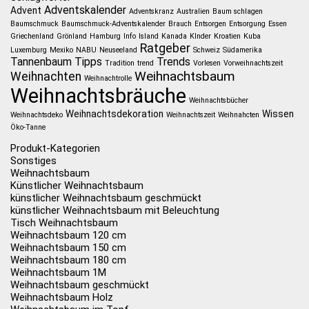
Adventskalender
Advent
Adventskranz
Australien
Baum schlagen
Baumschmuck
Baumschmuck-Adventskalender
Brauch
Entsorgen
Entsorgung
Essen
Griechenland
Grönland
Hamburg
Info
Island
Kanada
KInder
Kroatien
Kuba
Ratgeber
Luxemburg
Mexiko
NABU
Neuseeland
Schweiz
Südamerika
Tannenbaum
Tipps
Trends
Tradition
trend
Vorlesen
Vorweihnachtszeit
Weihnachtsbaum
Weihnachten
Weihnachtrolle
Weihnachtsbräuche
Weihnachtsbücher
Weihnachtsdekoration
Wissen
Weihnachtsdeko
Weihnachtszeit
Weihnahcten
Öko-Tanne
Produkt-Kategorien
Sonstiges
Weihnachtsbaum
Künstlicher Weihnachtsbaum
künstlicher Weihnachtsbaum geschmückt
künstlicher Weihnachtsbaum mit Beleuchtung
Tisch Weihnachtsbaum
Weihnachtsbaum 120 cm
Weihnachtsbaum 150 cm
Weihnachtsbaum 180 cm
Weihnachtsbaum 1M
Weihnachtsbaum geschmückt
Weihnachtsbaum Holz