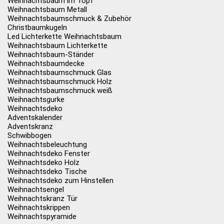
Weihnachtsbaum im Topf
Weihnachtsbaum Metall
Weihnachtsbaumschmuck & Zubehör
Christbaumkugeln
Led Lichterkette Weihnachtsbaum
Weihnachtsbaum Lichterkette
Weihnachtsbaum-Ständer
Weihnachtsbaumdecke
Weihnachtsbaumschmuck Glas
Weihnachtsbaumschmuck Holz
Weihnachtsbaumschmuck weiß
Weihnachtsgurke
Weihnachtsdeko
Adventskalender
Adventskranz
Schwibbogen
Weihnachtsbeleuchtung
Weihnachtsdeko Fenster
Weihnachtsdeko Holz
Weihnachtsdeko Tische
Weihnachtsdeko zum Hinstellen
Weihnachtsengel
Weihnachtskranz Tür
Weihnachtskrippen
Weihnachtspyramide