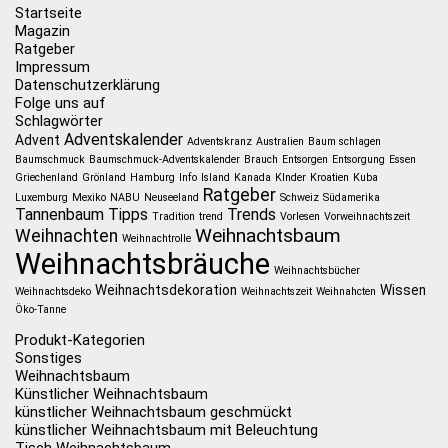
Startseite
Magazin
Ratgeber
Impressum
Datenschutzerklärung
Folge uns auf
Schlagwörter
Adventskalender
Advent
Adventskranz
Australien
Baum schlagen
Baumschmuck
Baumschmuck-Adventskalender
Brauch
Entsorgen
Entsorgung
Essen
Griechenland
Grönland
Hamburg
Info
Island
Kanada
KInder
Kroatien
Kuba
Ratgeber
Luxemburg
Mexiko
NABU
Neuseeland
Schweiz
Südamerika
Tannenbaum
Tipps
Trends
Tradition
trend
Vorlesen
Vorweihnachtszeit
Weihnachtsbaum
Weihnachten
Weihnachtrolle
Weihnachtsbräuche
Weihnachtsbücher
Weihnachtsdekoration
Wissen
Weihnachtsdeko
Weihnachtszeit
Weihnahcten
Öko-Tanne
Produkt-Kategorien
Sonstiges
Weihnachtsbaum
Künstlicher Weihnachtsbaum
künstlicher Weihnachtsbaum geschmückt
künstlicher Weihnachtsbaum mit Beleuchtung