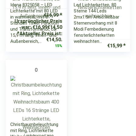
Idena 8325058 – LED
Led Lichterketten, 80
Lichterkette mit 80 LED
Sterne 144 Leds
€
16,99
in warmweiß, mit 8
2mx1.5m Anschließbar
Ursprünglicher Preis
Stunden Timer Funktion
Sternenvorhang mit 8
war: €16,99
€
14,50
und Transformator, ca.
Modi Fernbedienung
Aktueller Preis ist:
15,9 m lang, Innen- und
fensterlichterketten
€14,50.
Außenbereich,…
weihnachten…
€
15,99
15%
0
Christbaumbeleuchtung
mit Ring, Lichterkette