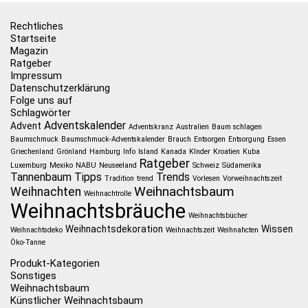
Rechtliches
Startseite
Magazin
Ratgeber
Impressum
Datenschutzerklärung
Folge uns auf
Schlagwörter
Adventskalender
Advent
Adventskranz
Australien
Baum schlagen
Baumschmuck
Baumschmuck-Adventskalender
Brauch
Entsorgen
Entsorgung
Essen
Griechenland
Grönland
Hamburg
Info
Island
Kanada
KInder
Kroatien
Kuba
Ratgeber
Luxemburg
Mexiko
NABU
Neuseeland
Schweiz
Südamerika
Tannenbaum
Tipps
Trends
Tradition
trend
Vorlesen
Vorweihnachtszeit
Weihnachtsbaum
Weihnachten
Weihnachtrolle
Weihnachtsbräuche
Weihnachtsbücher
Weihnachtsdekoration
Wissen
Weihnachtsdeko
Weihnachtszeit
Weihnahcten
Öko-Tanne
Produkt-Kategorien
Sonstiges
Weihnachtsbaum
Künstlicher Weihnachtsbaum