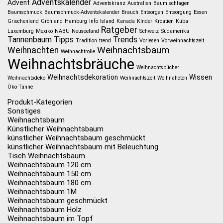
Adventskalender
Advent
Adventskranz
Australien
Baum schlagen
Baumschmuck
Baumschmuck-Adventskalender
Brauch
Entsorgen
Entsorgung
Essen
Griechenland
Grönland
Hamburg
Info
Island
Kanada
KInder
Kroatien
Kuba
Ratgeber
Luxemburg
Mexiko
NABU
Neuseeland
Schweiz
Südamerika
Tannenbaum
Tipps
Trends
Tradition
trend
Vorlesen
Vorweihnachtszeit
Weihnachtsbaum
Weihnachten
Weihnachtrolle
Weihnachtsbräuche
Weihnachtsbücher
Weihnachtsdekoration
Wissen
Weihnachtsdeko
Weihnachtszeit
Weihnahcten
Öko-Tanne
Produkt-Kategorien
Sonstiges
Weihnachtsbaum
Künstlicher Weihnachtsbaum
künstlicher Weihnachtsbaum geschmückt
künstlicher Weihnachtsbaum mit Beleuchtung
Tisch Weihnachtsbaum
Weihnachtsbaum 120 cm
Weihnachtsbaum 150 cm
Weihnachtsbaum 180 cm
Weihnachtsbaum 1M
Weihnachtsbaum geschmückt
Weihnachtsbaum Holz
Weihnachtsbaum im Topf