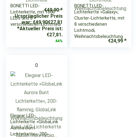
BONETTI LED-
BONETTI LED-
€
49,90
Lichterkette, mit 1000
Lichterkette »Galaxy«,
Ursprünglicher Preis
LEDs und 8
Cluster-Lichterkette, mit
war: €49,90
€
27,81
verschiedenen Lichtmodi
8 verschiedenen
Aktueller Preis ist:
Lichtmodi,
€27,81.
Weihnachtsbeleuchtung
€
24,99
44%
0
Elegear LED-
Lichterkette »GlobaLink
Aurora Bunt
Lichterkette«, 200-