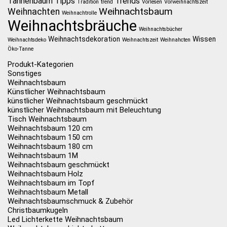
Tannenbaum
Tipps
Trends
Tradition
trend
Vorlesen
Vorweihnachtszeit
Weihnachtsbaum
Weihnachten
Weihnachtrolle
Weihnachtsbräuche
Weihnachtsbücher
Weihnachtsdekoration
Wissen
Weihnachtsdeko
Weihnachtszeit
Weihnahcten
Öko-Tanne
Produkt-Kategorien
Sonstiges
Weihnachtsbaum
Künstlicher Weihnachtsbaum
künstlicher Weihnachtsbaum geschmückt
künstlicher Weihnachtsbaum mit Beleuchtung
Tisch Weihnachtsbaum
Weihnachtsbaum 120 cm
Weihnachtsbaum 150 cm
Weihnachtsbaum 180 cm
Weihnachtsbaum 1M
Weihnachtsbaum geschmückt
Weihnachtsbaum Holz
Weihnachtsbaum im Topf
Weihnachtsbaum Metall
Weihnachtsbaumschmuck & Zubehör
Christbaumkugeln
Led Lichterkette Weihnachtsbaum