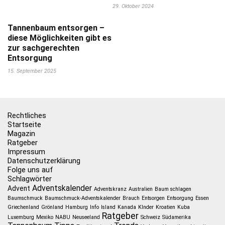
29. Oktober 2024
Tannenbaum entsorgen –
diese Möglichkeiten gibt es
zur sachgerechten
Entsorgung
15. September 2025
Rechtliches
Startseite
Magazin
Ratgeber
Impressum
Datenschutzerklärung
Folge uns auf
Schlagwörter
Adventskalender
Advent
Adventskranz
Australien
Baum schlagen
Baumschmuck
Baumschmuck-Adventskalender
Brauch
Entsorgen
Entsorgung
Essen
Griechenland
Grönland
Hamburg
Info
Island
Kanada
KInder
Kroatien
Kuba
Ratgeber
Luxemburg
Mexiko
NABU
Neuseeland
Schweiz
Südamerika