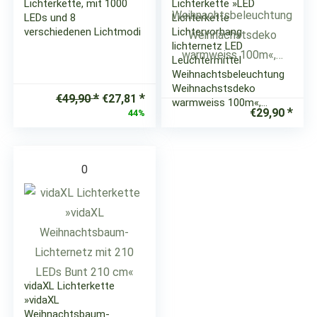
Lichterkette, mit 1000
Lichterkette »LED
LEDs und 8
Lichterkette
verschiedenen Lichtmodi
Lichtervorhang
lichternetz LED
Leuchtermittel
Weihnachtsbeleuchtung
Weihnachstsdeko
Ursprünglicher
Aktueller
€
49,90
€
27,81
warmweiss 100m«,…
Preis
Preis
€
29,90
44%
war:
ist:
€49,90
€27,81.
0
vidaXL Lichterkette
»vidaXL
Weihnachtsbaum-