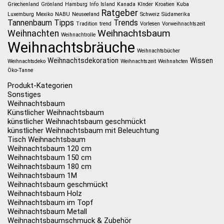
Griechenland
Grönland
Hamburg
Info
Island
Kanada
KInder
Kroatien
Kuba
Ratgeber
Luxemburg
Mexiko
NABU
Neuseeland
Schweiz
Südamerika
Tannenbaum
Tipps
Trends
Tradition
trend
Vorlesen
Vorweihnachtszeit
Weihnachtsbaum
Weihnachten
Weihnachtrolle
Weihnachtsbräuche
Weihnachtsbücher
Weihnachtsdekoration
Wissen
Weihnachtsdeko
Weihnachtszeit
Weihnahcten
Öko-Tanne
Produkt-Kategorien
Sonstiges
Weihnachtsbaum
Künstlicher Weihnachtsbaum
künstlicher Weihnachtsbaum geschmückt
künstlicher Weihnachtsbaum mit Beleuchtung
Tisch Weihnachtsbaum
Weihnachtsbaum 120 cm
Weihnachtsbaum 150 cm
Weihnachtsbaum 180 cm
Weihnachtsbaum 1M
Weihnachtsbaum geschmückt
Weihnachtsbaum Holz
Weihnachtsbaum im Topf
Weihnachtsbaum Metall
Weihnachtsbaumschmuck & Zubehör