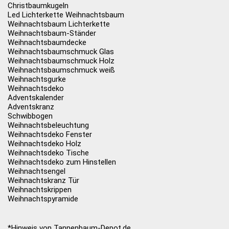
Christbaumkugeln
Led Lichterkette Weihnachtsbaum
Weihnachtsbaum Lichterkette
Weihnachtsbaum-Ständer
Weihnachtsbaumdecke
Weihnachtsbaumschmuck Glas
Weihnachtsbaumschmuck Holz
Weihnachtsbaumschmuck weiß
Weihnachtsgurke
Weihnachtsdeko
Adventskalender
Adventskranz
Schwibbogen
Weihnachtsbeleuchtung
Weihnachtsdeko Fenster
Weihnachtsdeko Holz
Weihnachtsdeko Tische
Weihnachtsdeko zum Hinstellen
Weihnachtsengel
Weihnachtskranz Tür
Weihnachtskrippen
Weihnachtspyramide
*Hinweis von Tannenbaum-Depot.de