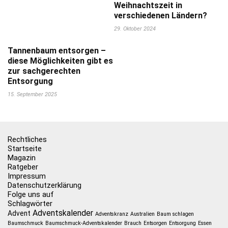
Weihnachtszeit in
verschiedenen Ländern?
29. Oktober 2024
Tannenbaum entsorgen –
diese Möglichkeiten gibt es
zur sachgerechten
Entsorgung
15. September 2025
Rechtliches
Startseite
Magazin
Ratgeber
Impressum
Datenschutzerklärung
Folge uns auf
Schlagwörter
Adventskalender
Advent
Adventskranz
Australien
Baum schlagen
Baumschmuck
Baumschmuck-Adventskalender
Brauch
Entsorgen
Entsorgung
Essen