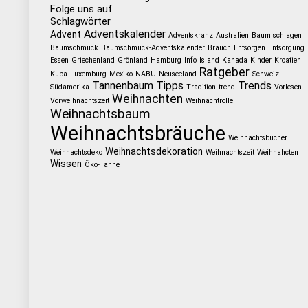
Folge uns auf
Schlagwörter
Adventskalender
Advent
Adventskranz
Australien
Baum schlagen
Baumschmuck
Baumschmuck-Adventskalender
Brauch
Entsorgen
Entsorgung
Essen
Griechenland
Grönland
Hamburg
Info
Island
Kanada
KInder
Kroatien
Ratgeber
Kuba
Luxemburg
Mexiko
NABU
Neuseeland
Schweiz
Tannenbaum
Tipps
Trends
Südamerika
Tradition
trend
Vorlesen
Weihnachten
Vorweihnachtszeit
Weihnachtrolle
Weihnachtsbaum
Weihnachtsbräuche
Weihnachtsbücher
Weihnachtsdekoration
Weihnachtsdeko
Weihnachtszeit
Weihnahcten
Wissen
Öko-Tanne