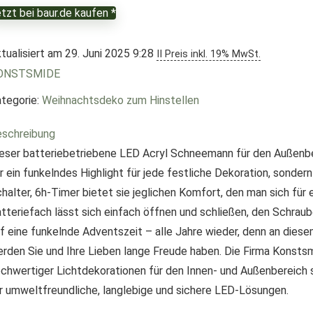
tzt bei baur.de kaufen *
tualisiert am 29. Juni 2025 9:28
II Preis inkl. 19% MwSt.
ONSTSMIDE
tegorie:
Weihnachtsdeko zum Hinstellen
schreibung
eser batteriebetriebene LED Acryl Schneemann für den Außenbe
r ein funkelndes Highlight für jede festliche Dekoration, sonde
halter, 6h-Timer bietet sie jeglichen Komfort, den man sich fü
tteriefach lässt sich einfach öffnen und schließen, den Schrau
f eine funkelnde Adventszeit – alle Jahre wieder, denn an dies
rden Sie und Ihre Lieben lange Freude haben. Die Firma Konstsmi
chwertiger Lichtdekorationen für den Innen- und Außenbereich 
r umweltfreundliche, langlebige und sichere LED-Lösungen.