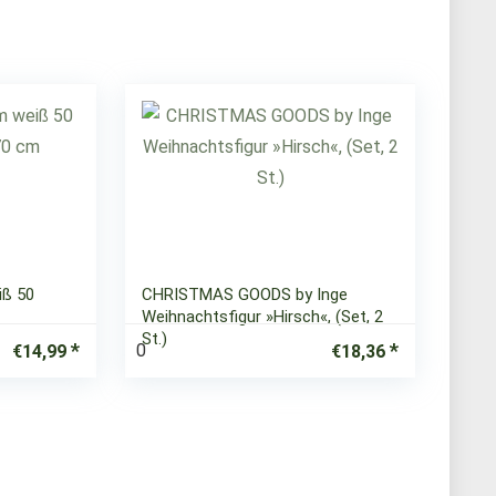
iß 50
CHRISTMAS GOODS by Inge
Weihnachtsfigur »Hirsch«, (Set, 2
St.)
0
€
14,99
€
18,36