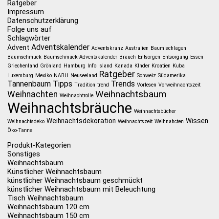
Ratgeber
Impressum
Datenschutzerklärung
Folge uns auf
Schlagwörter
Adventskalender
Advent
Adventskranz
Australien
Baum schlagen
Baumschmuck
Baumschmuck-Adventskalender
Brauch
Entsorgen
Entsorgung
Essen
Griechenland
Grönland
Hamburg
Info
Island
Kanada
KInder
Kroatien
Kuba
Ratgeber
Luxemburg
Mexiko
NABU
Neuseeland
Schweiz
Südamerika
Tannenbaum
Tipps
Trends
Tradition
trend
Vorlesen
Vorweihnachtszeit
Weihnachtsbaum
Weihnachten
Weihnachtrolle
Weihnachtsbräuche
Weihnachtsbücher
Weihnachtsdekoration
Wissen
Weihnachtsdeko
Weihnachtszeit
Weihnahcten
Öko-Tanne
Produkt-Kategorien
Sonstiges
Weihnachtsbaum
Künstlicher Weihnachtsbaum
künstlicher Weihnachtsbaum geschmückt
künstlicher Weihnachtsbaum mit Beleuchtung
Tisch Weihnachtsbaum
Weihnachtsbaum 120 cm
Weihnachtsbaum 150 cm