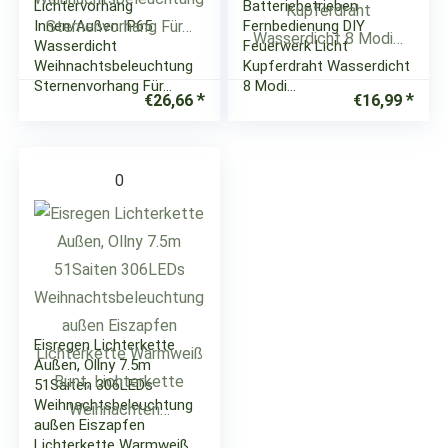
Lichtervorhang
Batteriebetrieben
Innen/Außen IP65
Fernbedienung DIY
Wasserdicht
Feuerwerk Licht
Weihnachtsbeleuchtung
Kupferdraht Wasserdicht
Sternenvorhang Für…
8 Modi…
€
26,66
€
16,99
0
Eisregen Lichterkette
Außen, Ollny 7.5m
51Saiten 306LEDs
Weihnachtsbeleuchtung
außen Eiszapfen
Lichterkette Warmweiß