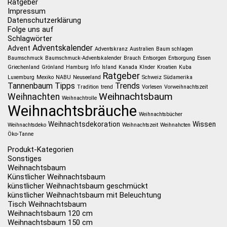
Ratgeber
Impressum
Datenschutzerklärung
Folge uns auf
Schlagwörter
Adventskalender
Advent
Adventskranz
Australien
Baum schlagen
Baumschmuck
Baumschmuck-Adventskalender
Brauch
Entsorgen
Entsorgung
Essen
Griechenland
Grönland
Hamburg
Info
Island
Kanada
KInder
Kroatien
Kuba
Ratgeber
Luxemburg
Mexiko
NABU
Neuseeland
Schweiz
Südamerika
Tannenbaum
Tipps
Trends
Tradition
trend
Vorlesen
Vorweihnachtszeit
Weihnachtsbaum
Weihnachten
Weihnachtrolle
Weihnachtsbräuche
Weihnachtsbücher
Weihnachtsdekoration
Wissen
Weihnachtsdeko
Weihnachtszeit
Weihnahcten
Öko-Tanne
Produkt-Kategorien
Sonstiges
Weihnachtsbaum
Künstlicher Weihnachtsbaum
künstlicher Weihnachtsbaum geschmückt
künstlicher Weihnachtsbaum mit Beleuchtung
Tisch Weihnachtsbaum
Weihnachtsbaum 120 cm
Weihnachtsbaum 150 cm