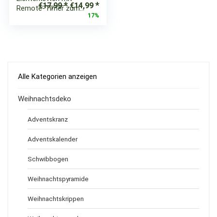
Ursprünglicher
Aktueller
€
17,99
€
14,99
Remote-Timer zum…
Preis
Preis
17%
war:
ist:
€17,99
€14,99.
Alle Kategorien anzeigen
Weihnachtsdeko
Adventskranz
Adventskalender
Schwibbogen
Weihnachtspyramide
Weihnachtskrippen