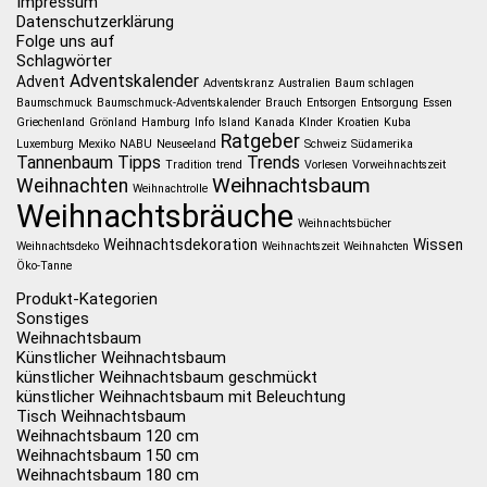
Impressum
Datenschutzerklärung
Folge uns auf
Schlagwörter
Adventskalender
Advent
Adventskranz
Australien
Baum schlagen
Baumschmuck
Baumschmuck-Adventskalender
Brauch
Entsorgen
Entsorgung
Essen
Griechenland
Grönland
Hamburg
Info
Island
Kanada
KInder
Kroatien
Kuba
Ratgeber
Luxemburg
Mexiko
NABU
Neuseeland
Schweiz
Südamerika
Tannenbaum
Tipps
Trends
Tradition
trend
Vorlesen
Vorweihnachtszeit
Weihnachtsbaum
Weihnachten
Weihnachtrolle
Weihnachtsbräuche
Weihnachtsbücher
Weihnachtsdekoration
Wissen
Weihnachtsdeko
Weihnachtszeit
Weihnahcten
Öko-Tanne
Produkt-Kategorien
Sonstiges
Weihnachtsbaum
Künstlicher Weihnachtsbaum
künstlicher Weihnachtsbaum geschmückt
künstlicher Weihnachtsbaum mit Beleuchtung
Tisch Weihnachtsbaum
Weihnachtsbaum 120 cm
Weihnachtsbaum 150 cm
Weihnachtsbaum 180 cm