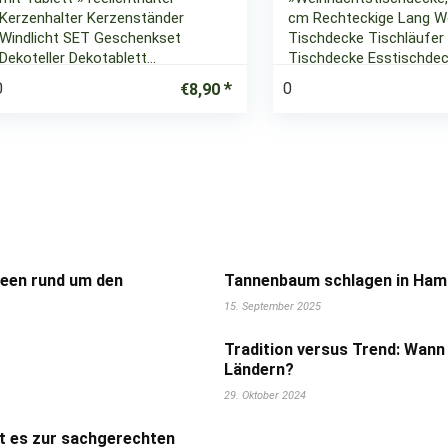
Kerzenhalter Kerzenständer
cm Rechteckige Lang W
Windlicht SET Geschenkset
Tischdecke Tischläufe
Dekoteller Dekotablett…
Tischdecke Esstischdec
0
0
€
8,90
deen rund um den
Tannenbaum schlagen in Hamb
15. September 2025
Tradition versus Trend: Wann
Ländern?
29. Oktober 2024
t es zur sachgerechten