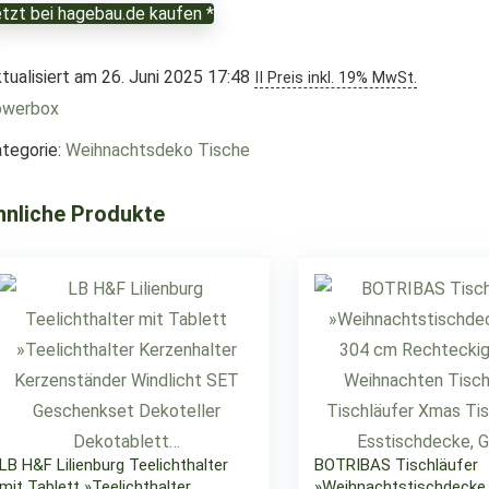
tzt bei hagebau.de kaufen *
tualisiert am 26. Juni 2025 17:48
II Preis inkl. 19% MwSt.
owerbox
tegorie:
Weihnachtsdeko Tische
hnliche Produkte
LB H&F Lilienburg Teelichthalter
BOTRIBAS Tischläufer
mit Tablett »Teelichthalter
»Weihnachtstischdecke,