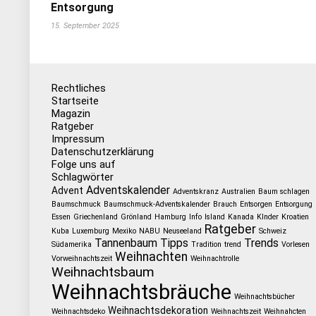
Entsorgung
15. September 2025
Rechtliches
Startseite
Magazin
Ratgeber
Impressum
Datenschutzerklärung
Folge uns auf
Schlagwörter
Adventskalender
Advent
Adventskranz
Australien
Baum schlagen
Baumschmuck
Baumschmuck-Adventskalender
Brauch
Entsorgen
Entsorgung
Essen
Griechenland
Grönland
Hamburg
Info
Island
Kanada
KInder
Kroatien
Ratgeber
Kuba
Luxemburg
Mexiko
NABU
Neuseeland
Schweiz
Tannenbaum
Tipps
Trends
Südamerika
Tradition
trend
Vorlesen
Weihnachten
Vorweihnachtszeit
Weihnachtrolle
Weihnachtsbaum
Weihnachtsbräuche
Weihnachtsbücher
Weihnachtsdekoration
Weihnachtsdeko
Weihnachtszeit
Weihnahcten