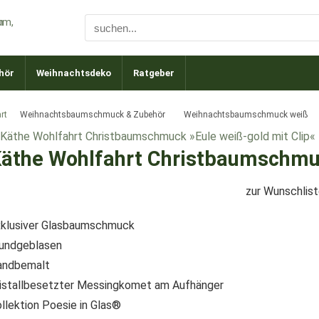
hör
Weihnachtsdeko
Ratgeber
rt
Weihnachtsbaumschmuck & Zubehör
Weihnachtsbaumschmuck weiß
äthe Wohlfahrt Christbaumschmuc
zur Wunschlis
klusiver Glasbaumschmuck
undgeblasen
andbemalt
istallbesetzter Messingkomet am Aufhänger
llektion Poesie in Glas®