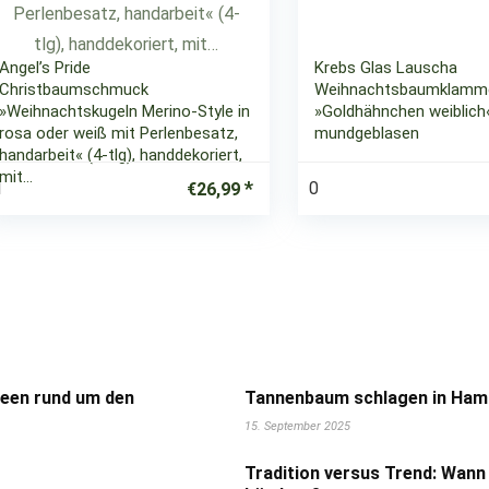
Angel’s Pride
Krebs Glas Lauscha
Christbaumschmuck
Weihnachtsbaumklamm
»Weihnachtskugeln Merino-Style in
»Goldhähnchen weiblich«, 
rosa oder weiß mit Perlenbesatz,
mundgeblasen
handarbeit« (4-tlg), handdekoriert,
mit…
1
0
€
26,99
deen rund um den
Tannenbaum schlagen in Hamb
15. September 2025
Tradition versus Trend: Wann