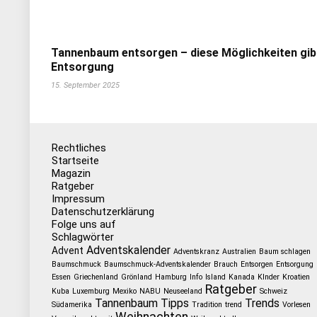
Tannenbaum entsorgen – diese Möglichkeiten gib
Entsorgung
15. September 2025
Rechtliches
Startseite
Magazin
Ratgeber
Impressum
Datenschutzerklärung
Folge uns auf
Schlagwörter
Adventskalender
Advent
Adventskranz
Australien
Baum schlagen
Baumschmuck
Baumschmuck-Adventskalender
Brauch
Entsorgen
Entsorgung
Essen
Griechenland
Grönland
Hamburg
Info
Island
Kanada
KInder
Kroatien
Ratgeber
Kuba
Luxemburg
Mexiko
NABU
Neuseeland
Schweiz
Tannenbaum
Tipps
Trends
Südamerika
Tradition
trend
Vorlesen