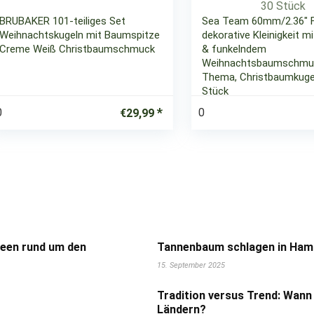
BRUBAKER 101-teiliges Set
Sea Team 60mm/2.36″ F
Weihnachtskugeln mit Baumspitze
dekorative Kleinigkeit m
Creme Weiß Christbaumschmuck
& funkelndem
Weihnachtsbaumschmuc
Thema, Christbaumkug
Stück
0
0
€
29,99
deen rund um den
Tannenbaum schlagen in Hamb
15. September 2025
Tradition versus Trend: Wann
Ländern?