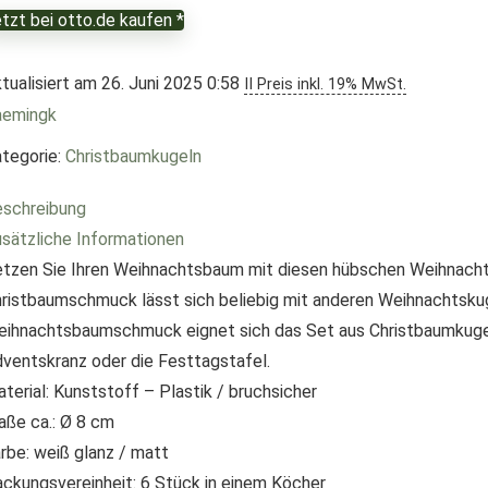
tzt bei otto.de kaufen *
tualisiert am 26. Juni 2025 0:58
II Preis inkl. 19% MwSt.
aemingk
tegorie:
Christbaumkugeln
schreibung
sätzliche Informationen
tzen Sie Ihren Weihnachtsbaum mit diesen hübschen Weihnachts
ristbaumschmuck lässt sich beliebig mit anderen Weihnachtskug
ihnachtsbaumschmuck eignet sich das Set aus Christbaumkugel
ventskranz oder die Festtagstafel.
terial: Kunststoff – Plastik / bruchsicher
ße ca.: Ø 8 cm
rbe: weiß glanz / matt
ckungsvereinheit: 6 Stück in einem Köcher