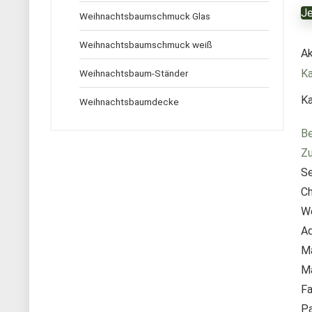
Je
Weihnachtsbaumschmuck Glas
Weihnachtsbaumschmuck weiß
Ak
K
Weihnachtsbaum-Ständer
Ka
Weihnachtsbaumdecke
Be
Zu
Se
Ch
We
Ad
Ma
Ma
Fa
Pa