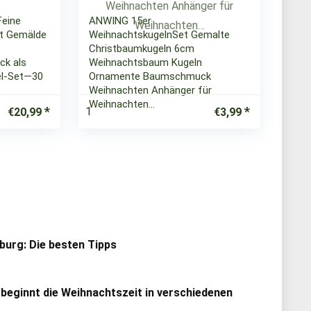
eine
ANWING 15er
it Gemälde
WeihnachtskugelnSet Gemalte
Christbaumkugeln 6cm
k als
Weihnachtsbaum Kugeln
el-Set—30
Ornamente Baumschmuck
Weihnachten Anhänger für
Weihnachten…
1
€
20,99
€
3,99
urg: Die besten Tipps
 beginnt die Weihnachtszeit in verschiedenen