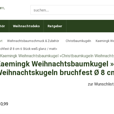
hör
Weihnachtsdeko
Ratgeber
rt
Weihnachtsbaumschmuck & Zubehör
Christbaumkugeln
Kaemingk We
uchfest Ø 8 cm 6 Stück weiß glanz / matt«
aemingk Weihnachtsbaumkugel »
eihnachtskugeln bruchfest Ø 8 cm
zur Wunschlis
10,99