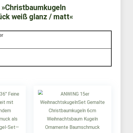
 »Christbaumkugeln
ck weiß glanz / matt«
er