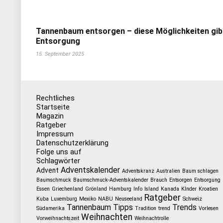
Tannenbaum entsorgen – diese Möglichkeiten gib
Entsorgung
15. September 2025
Rechtliches
Startseite
Magazin
Ratgeber
Impressum
Datenschutzerklärung
Folge uns auf
Schlagwörter
Adventskalender
Advent
Adventskranz
Australien
Baum schlagen
Baumschmuck
Baumschmuck-Adventskalender
Brauch
Entsorgen
Entsorgung
Essen
Griechenland
Grönland
Hamburg
Info
Island
Kanada
KInder
Kroatien
Ratgeber
Kuba
Luxemburg
Mexiko
NABU
Neuseeland
Schweiz
Tannenbaum
Tipps
Trends
Südamerika
Tradition
trend
Vorlesen
Weihnachten
Vorweihnachtszeit
Weihnachtrolle