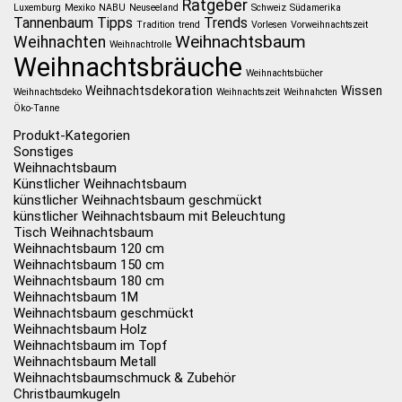
Ratgeber
Luxemburg
Mexiko
NABU
Neuseeland
Schweiz
Südamerika
Tannenbaum
Tipps
Trends
Tradition
trend
Vorlesen
Vorweihnachtszeit
Weihnachtsbaum
Weihnachten
Weihnachtrolle
Weihnachtsbräuche
Weihnachtsbücher
Weihnachtsdekoration
Wissen
Weihnachtsdeko
Weihnachtszeit
Weihnahcten
Öko-Tanne
Produkt-Kategorien
Sonstiges
Weihnachtsbaum
Künstlicher Weihnachtsbaum
künstlicher Weihnachtsbaum geschmückt
künstlicher Weihnachtsbaum mit Beleuchtung
Tisch Weihnachtsbaum
Weihnachtsbaum 120 cm
Weihnachtsbaum 150 cm
Weihnachtsbaum 180 cm
Weihnachtsbaum 1M
Weihnachtsbaum geschmückt
Weihnachtsbaum Holz
Weihnachtsbaum im Topf
Weihnachtsbaum Metall
Weihnachtsbaumschmuck & Zubehör
Christbaumkugeln