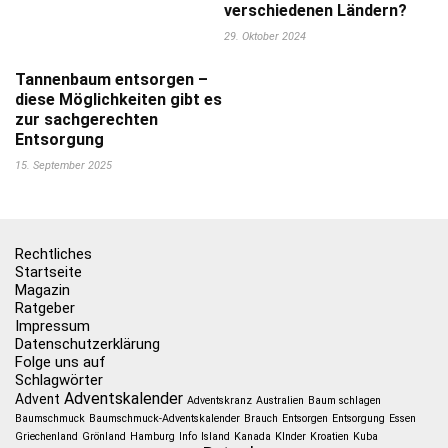
verschiedenen Ländern?
29. Oktober 2024
Tannenbaum entsorgen –
diese Möglichkeiten gibt es
zur sachgerechten
Entsorgung
15. September 2025
Rechtliches
Startseite
Magazin
Ratgeber
Impressum
Datenschutzerklärung
Folge uns auf
Schlagwörter
Adventskalender
Advent
Adventskranz
Australien
Baum schlagen
Baumschmuck
Baumschmuck-Adventskalender
Brauch
Entsorgen
Entsorgung
Essen
Griechenland
Grönland
Hamburg
Info
Island
Kanada
KInder
Kroatien
Kuba