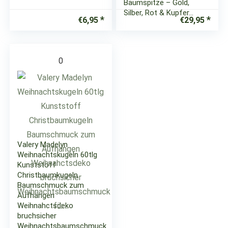
Baumspitze – Gold,
Silber, Rot & Kupfer…
€
6,95
€
29,95
0
Valery Madelyn
Weihnachtskugeln 60tlg
Kunststoff
Christbaumkugeln
Baumschmuck zum
Aufhängen
Weihnahctsdeko
bruchsicher
Weihnachtsbaumschmuck