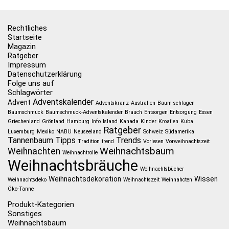
Rechtliches
Startseite
Magazin
Ratgeber
Impressum
Datenschutzerklärung
Folge uns auf
Schlagwörter
Adventskalender
Advent
Adventskranz
Australien
Baum schlagen
Baumschmuck
Baumschmuck-Adventskalender
Brauch
Entsorgen
Entsorgung
Essen
Griechenland
Grönland
Hamburg
Info
Island
Kanada
KInder
Kroatien
Kuba
Ratgeber
Luxemburg
Mexiko
NABU
Neuseeland
Schweiz
Südamerika
Tannenbaum
Tipps
Trends
Tradition
trend
Vorlesen
Vorweihnachtszeit
Weihnachtsbaum
Weihnachten
Weihnachtrolle
Weihnachtsbräuche
Weihnachtsbücher
Weihnachtsdekoration
Wissen
Weihnachtsdeko
Weihnachtszeit
Weihnahcten
Öko-Tanne
Produkt-Kategorien
Sonstiges
Weihnachtsbaum