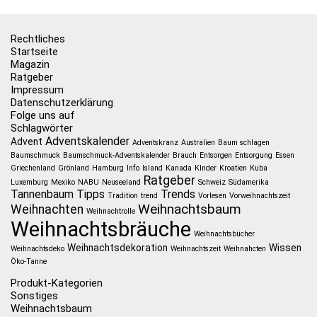
Rechtliches
Startseite
Magazin
Ratgeber
Impressum
Datenschutzerklärung
Folge uns auf
Schlagwörter
Adventskalender
Advent
Adventskranz
Australien
Baum schlagen
Baumschmuck
Baumschmuck-Adventskalender
Brauch
Entsorgen
Entsorgung
Essen
Griechenland
Grönland
Hamburg
Info
Island
Kanada
KInder
Kroatien
Kuba
Ratgeber
Luxemburg
Mexiko
NABU
Neuseeland
Schweiz
Südamerika
Tannenbaum
Tipps
Trends
Tradition
trend
Vorlesen
Vorweihnachtszeit
Weihnachtsbaum
Weihnachten
Weihnachtrolle
Weihnachtsbräuche
Weihnachtsbücher
Weihnachtsdekoration
Wissen
Weihnachtsdeko
Weihnachtszeit
Weihnahcten
Öko-Tanne
Produkt-Kategorien
Sonstiges
Weihnachtsbaum