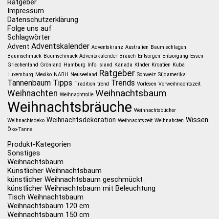
Ratgeber
Impressum
Datenschutzerklärung
Folge uns auf
Schlagwörter
Adventskalender
Advent
Adventskranz
Australien
Baum schlagen
Baumschmuck
Baumschmuck-Adventskalender
Brauch
Entsorgen
Entsorgung
Essen
Griechenland
Grönland
Hamburg
Info
Island
Kanada
KInder
Kroatien
Kuba
Ratgeber
Luxemburg
Mexiko
NABU
Neuseeland
Schweiz
Südamerika
Tannenbaum
Tipps
Trends
Tradition
trend
Vorlesen
Vorweihnachtszeit
Weihnachtsbaum
Weihnachten
Weihnachtrolle
Weihnachtsbräuche
Weihnachtsbücher
Weihnachtsdekoration
Wissen
Weihnachtsdeko
Weihnachtszeit
Weihnahcten
Öko-Tanne
Produkt-Kategorien
Sonstiges
Weihnachtsbaum
Künstlicher Weihnachtsbaum
künstlicher Weihnachtsbaum geschmückt
künstlicher Weihnachtsbaum mit Beleuchtung
Tisch Weihnachtsbaum
Weihnachtsbaum 120 cm
Weihnachtsbaum 150 cm