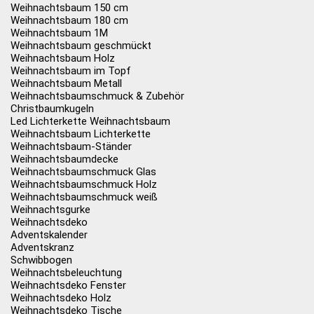
Weihnachtsbaum 150 cm
Weihnachtsbaum 180 cm
Weihnachtsbaum 1M
Weihnachtsbaum geschmückt
Weihnachtsbaum Holz
Weihnachtsbaum im Topf
Weihnachtsbaum Metall
Weihnachtsbaumschmuck & Zubehör
Christbaumkugeln
Led Lichterkette Weihnachtsbaum
Weihnachtsbaum Lichterkette
Weihnachtsbaum-Ständer
Weihnachtsbaumdecke
Weihnachtsbaumschmuck Glas
Weihnachtsbaumschmuck Holz
Weihnachtsbaumschmuck weiß
Weihnachtsgurke
Weihnachtsdeko
Adventskalender
Adventskranz
Schwibbogen
Weihnachtsbeleuchtung
Weihnachtsdeko Fenster
Weihnachtsdeko Holz
Weihnachtsdeko Tische