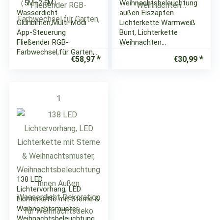
（5M+2.5M）
Weihnachtsbeleuchtung
Wasserdicht
außen Eiszapfen
Glühbirnen,Multi-Modi
Lichterkette Warmweiß
App-Steuerung
Bunt, Lichterkette
Fließender RGB-
Weihnachten…
Farbwechsel,für Garten,…
€
58,97
€
30,99
1
138 LED
Lichtervorhang, LED
Lichterkette mit Sterne &
Weihnachtsmuster,
Weihnachtsbeleuchtung