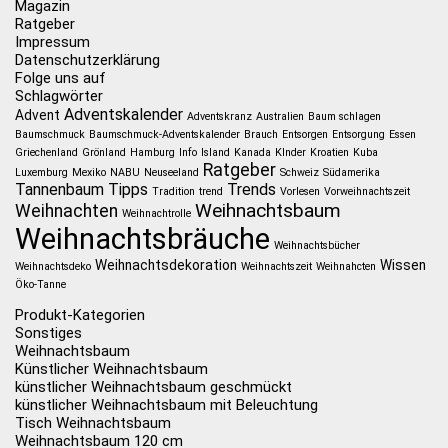
Magazin
Ratgeber
Impressum
Datenschutzerklärung
Folge uns auf
Schlagwörter
Adventskalender
Advent
Adventskranz
Australien
Baum schlagen
Baumschmuck
Baumschmuck-Adventskalender
Brauch
Entsorgen
Entsorgung
Essen
Griechenland
Grönland
Hamburg
Info
Island
Kanada
KInder
Kroatien
Kuba
Ratgeber
Luxemburg
Mexiko
NABU
Neuseeland
Schweiz
Südamerika
Tannenbaum
Tipps
Trends
Tradition
trend
Vorlesen
Vorweihnachtszeit
Weihnachtsbaum
Weihnachten
Weihnachtrolle
Weihnachtsbräuche
Weihnachtsbücher
Weihnachtsdekoration
Wissen
Weihnachtsdeko
Weihnachtszeit
Weihnahcten
Öko-Tanne
Produkt-Kategorien
Sonstiges
Weihnachtsbaum
Künstlicher Weihnachtsbaum
künstlicher Weihnachtsbaum geschmückt
künstlicher Weihnachtsbaum mit Beleuchtung
Tisch Weihnachtsbaum
Weihnachtsbaum 120 cm