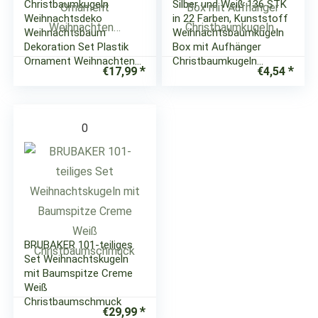
Christbaumkugeln
Silber und Weiß 136 STK
Weihnachtsdeko
in 22 Farben, Kunststoff
Weihnachtsbaum
Weihnachtsbaumkugeln
Dekoration Set Plastik
Box mit Aufhänger
Ornament Weihnachten…
Christbaumkugeln…
€
17,99
€
4,54
0
BRUBAKER 101-teiliges
Set Weihnachtskugeln
mit Baumspitze Creme
Weiß
Christbaumschmuck
€
29,99