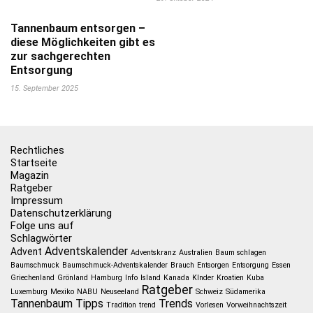
Tannenbaum entsorgen –
diese Möglichkeiten gibt es
zur sachgerechten
Entsorgung
15. September 2025
Rechtliches
Startseite
Magazin
Ratgeber
Impressum
Datenschutzerklärung
Folge uns auf
Schlagwörter
Adventskalender
Advent
Adventskranz
Australien
Baum schlagen
Baumschmuck
Baumschmuck-Adventskalender
Brauch
Entsorgen
Entsorgung
Essen
Griechenland
Grönland
Hamburg
Info
Island
Kanada
KInder
Kroatien
Kuba
Ratgeber
Luxemburg
Mexiko
NABU
Neuseeland
Schweiz
Südamerika
Tannenbaum
Tipps
Trends
Tradition
trend
Vorlesen
Vorweihnachtszeit