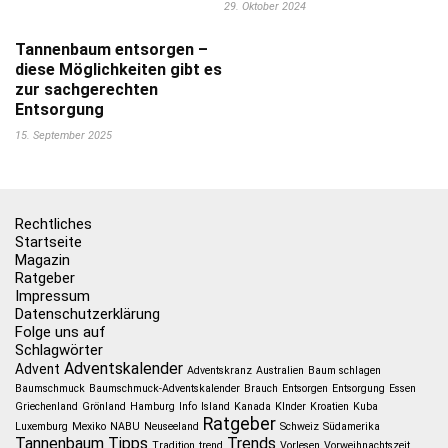
29. Oktober 2024
Tannenbaum entsorgen –
diese Möglichkeiten gibt es
zur sachgerechten
Entsorgung
15. September 2025
Rechtliches
Startseite
Magazin
Ratgeber
Impressum
Datenschutzerklärung
Folge uns auf
Schlagwörter
Adventskalender
Advent
Adventskranz
Australien
Baum schlagen
Baumschmuck
Baumschmuck-Adventskalender
Brauch
Entsorgen
Entsorgung
Essen
Griechenland
Grönland
Hamburg
Info
Island
Kanada
KInder
Kroatien
Kuba
Ratgeber
Luxemburg
Mexiko
NABU
Neuseeland
Schweiz
Südamerika
Tannenbaum
Tipps
Trends
Tradition
trend
Vorlesen
Vorweihnachtszeit