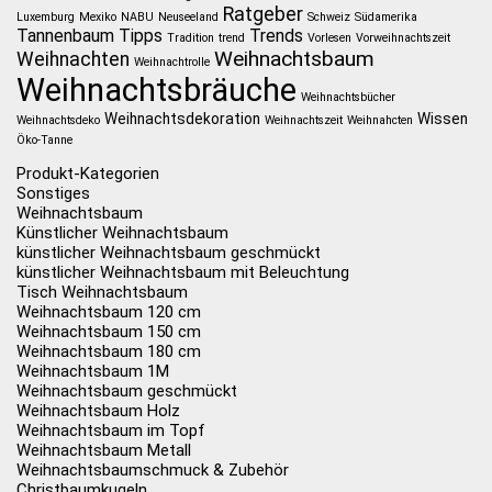
Ratgeber
Luxemburg
Mexiko
NABU
Neuseeland
Schweiz
Südamerika
Tannenbaum
Tipps
Trends
Tradition
trend
Vorlesen
Vorweihnachtszeit
Weihnachtsbaum
Weihnachten
Weihnachtrolle
Weihnachtsbräuche
Weihnachtsbücher
Weihnachtsdekoration
Wissen
Weihnachtsdeko
Weihnachtszeit
Weihnahcten
Öko-Tanne
Produkt-Kategorien
Sonstiges
Weihnachtsbaum
Künstlicher Weihnachtsbaum
künstlicher Weihnachtsbaum geschmückt
künstlicher Weihnachtsbaum mit Beleuchtung
Tisch Weihnachtsbaum
Weihnachtsbaum 120 cm
Weihnachtsbaum 150 cm
Weihnachtsbaum 180 cm
Weihnachtsbaum 1M
Weihnachtsbaum geschmückt
Weihnachtsbaum Holz
Weihnachtsbaum im Topf
Weihnachtsbaum Metall
Weihnachtsbaumschmuck & Zubehör
Christbaumkugeln