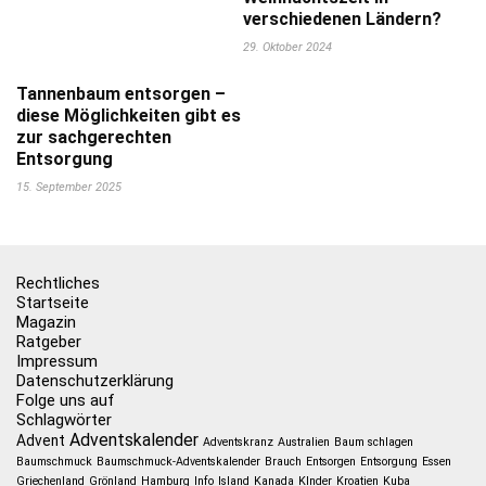
verschiedenen Ländern?
29. Oktober 2024
Tannenbaum entsorgen –
diese Möglichkeiten gibt es
zur sachgerechten
Entsorgung
15. September 2025
Rechtliches
Startseite
Magazin
Ratgeber
Impressum
Datenschutzerklärung
Folge uns auf
Schlagwörter
Adventskalender
Advent
Adventskranz
Australien
Baum schlagen
Baumschmuck
Baumschmuck-Adventskalender
Brauch
Entsorgen
Entsorgung
Essen
Griechenland
Grönland
Hamburg
Info
Island
Kanada
KInder
Kroatien
Kuba