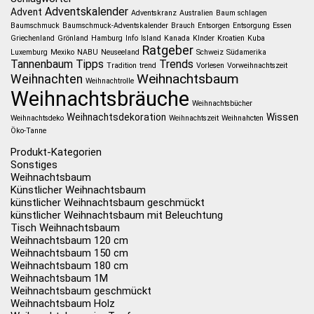
Adventskalender
Advent
Adventskranz
Australien
Baum schlagen
Baumschmuck
Baumschmuck-Adventskalender
Brauch
Entsorgen
Entsorgung
Essen
Griechenland
Grönland
Hamburg
Info
Island
Kanada
KInder
Kroatien
Kuba
Ratgeber
Luxemburg
Mexiko
NABU
Neuseeland
Schweiz
Südamerika
Tannenbaum
Tipps
Trends
Tradition
trend
Vorlesen
Vorweihnachtszeit
Weihnachtsbaum
Weihnachten
Weihnachtrolle
Weihnachtsbräuche
Weihnachtsbücher
Weihnachtsdekoration
Wissen
Weihnachtsdeko
Weihnachtszeit
Weihnahcten
Öko-Tanne
Produkt-Kategorien
Sonstiges
Weihnachtsbaum
Künstlicher Weihnachtsbaum
künstlicher Weihnachtsbaum geschmückt
künstlicher Weihnachtsbaum mit Beleuchtung
Tisch Weihnachtsbaum
Weihnachtsbaum 120 cm
Weihnachtsbaum 150 cm
Weihnachtsbaum 180 cm
Weihnachtsbaum 1M
Weihnachtsbaum geschmückt
Weihnachtsbaum Holz