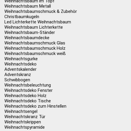
Weihnachtsbaum im Topf
Weihnachtsbaum Metall
Weihnachtsbaumschmuck & Zubehör
Christbaumkugeln
Led Lichterkette Weihnachtsbaum
Weihnachtsbaum Lichterkette
Weihnachtsbaum-Ständer
Weihnachtsbaumdecke
Weihnachtsbaumschmuck Glas
Weihnachtsbaumschmuck Holz
Weihnachtsbaumschmuck weiß
Weihnachtsgurke
Weihnachtsdeko
Adventskalender
Adventskranz
Schwibbogen
Weihnachtsbeleuchtung
Weihnachtsdeko Fenster
Weihnachtsdeko Holz
Weihnachtsdeko Tische
Weihnachtsdeko zum Hinstellen
Weihnachtsengel
Weihnachtskranz Tür
Weihnachtskrippen
Weihnachtspyramide