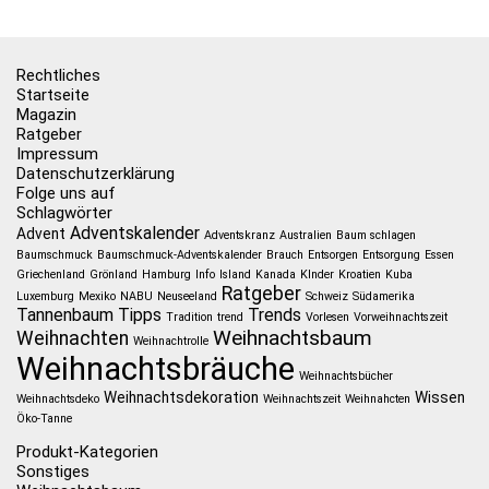
Rechtliches
Startseite
Magazin
Ratgeber
Impressum
Datenschutzerklärung
Folge uns auf
Schlagwörter
Adventskalender
Advent
Adventskranz
Australien
Baum schlagen
Baumschmuck
Baumschmuck-Adventskalender
Brauch
Entsorgen
Entsorgung
Essen
Griechenland
Grönland
Hamburg
Info
Island
Kanada
KInder
Kroatien
Kuba
Ratgeber
Luxemburg
Mexiko
NABU
Neuseeland
Schweiz
Südamerika
Tannenbaum
Tipps
Trends
Tradition
trend
Vorlesen
Vorweihnachtszeit
Weihnachtsbaum
Weihnachten
Weihnachtrolle
Weihnachtsbräuche
Weihnachtsbücher
Weihnachtsdekoration
Wissen
Weihnachtsdeko
Weihnachtszeit
Weihnahcten
Öko-Tanne
Produkt-Kategorien
Sonstiges