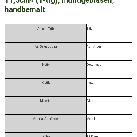
11,5cm« (1-tlg), mundgeblasen,
handbemalt
Anzahl Teile
1 tlg.
Art Befestigung
Aufhänger
Motiv
Osterhase
Optik
matt
Material
Glas
Material Aufhänger
Metall
Höhe
11.5 cm