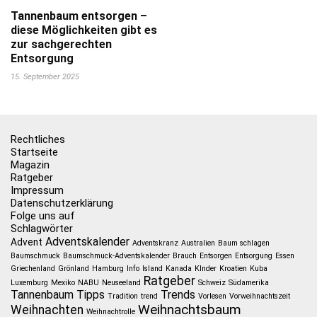
Tannenbaum entsorgen –
diese Möglichkeiten gibt es
zur sachgerechten
Entsorgung
15. September 2025
Rechtliches
Startseite
Magazin
Ratgeber
Impressum
Datenschutzerklärung
Folge uns auf
Schlagwörter
Adventskalender
Advent
Adventskranz
Australien
Baum schlagen
Baumschmuck
Baumschmuck-Adventskalender
Brauch
Entsorgen
Entsorgung
Essen
Griechenland
Grönland
Hamburg
Info
Island
Kanada
KInder
Kroatien
Kuba
Ratgeber
Luxemburg
Mexiko
NABU
Neuseeland
Schweiz
Südamerika
Tannenbaum
Tipps
Trends
Tradition
trend
Vorlesen
Vorweihnachtszeit
Weihnachtsbaum
Weihnachten
Weihnachtrolle