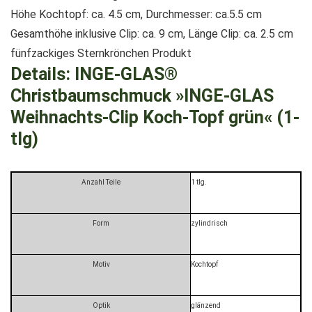
Höhe Kochtopf: ca. 4.5 cm, Durchmesser: ca.5.5 cm
Gesamthöhe inklusive Clip: ca. 9 cm, Länge Clip: ca. 2.5 cm
fünfzackiges Sternkrönchen Produkt
Details:
INGE-GLAS®
Christbaumschmuck »INGE-GLAS
Weihnachts-Clip Koch-Topf grün« (1-
tlg)
Anzahl Teile
1 tlg.
Form
zylindrisch
Motiv
Kochtopf
Optik
glänzend