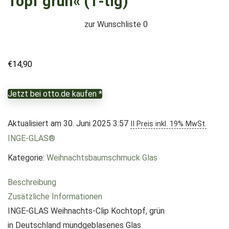
Topf grün« (1-tlg)
zur Wunschliste
0
€
14,90
Jetzt bei otto.de kaufen *
Aktualisiert am 30. Juni 2025 3:57
II Preis inkl. 19% MwSt.
INGE-GLAS®
Kategorie:
Weihnachtsbaumschmuck Glas
Beschreibung
Zusätzliche Informationen
INGE-GLAS Weihnachts-Clip Kochtopf, grün
in Deutschland mundgeblasenes Glas