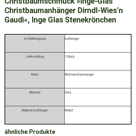
Christbaumschmuck »Inge-Glas
Christbaumanhänger Dirndl-Wies’n
Gaudi«, Inge Glas Stenekrönchen
Art Befestigung
Aufhänger
Lieferumfang
1 Stück
Motiv
Weihnachtsanhänger
Material
Glas
Material Aufhänger
Metall
ähnliche Produkte