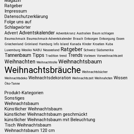
Magazin
Ratgeber
Impressum
Datenschutzerklärung
Folge uns auf
Schlagwörter
Adventskalender
Advent
Adventskranz
Australien
Baum schlagen
Baumschmuck
Baumschmuck-Adventskalender
Brauch
Entsorgen
Entsorgung
Essen
Griechenland
Grönland
Hamburg
Info
Island
Kanada
KInder
Kroatien
Kuba
Ratgeber
Luxemburg
Mexiko
NABU
Neuseeland
Schweiz
Südamerika
Tannenbaum
Tipps
Trends
Tradition
trend
Vorlesen
Vorweihnachtszeit
Weihnachtsbaum
Weihnachten
Weihnachtrolle
Weihnachtsbräuche
Weihnachtsbücher
Weihnachtsdekoration
Wissen
Weihnachtsdeko
Weihnachtszeit
Weihnahcten
Öko-Tanne
Produkt-Kategorien
Sonstiges
Weihnachtsbaum
Künstlicher Weihnachtsbaum
künstlicher Weihnachtsbaum geschmückt
künstlicher Weihnachtsbaum mit Beleuchtung
Tisch Weihnachtsbaum
Weihnachtsbaum 120 cm