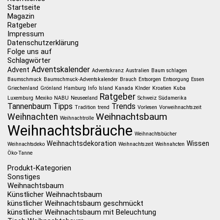
Startseite
Magazin
Ratgeber
Impressum
Datenschutzerklärung
Folge uns auf
Schlagwörter
Adventskalender
Advent
Adventskranz
Australien
Baum schlagen
Baumschmuck
Baumschmuck-Adventskalender
Brauch
Entsorgen
Entsorgung
Essen
Griechenland
Grönland
Hamburg
Info
Island
Kanada
KInder
Kroatien
Kuba
Ratgeber
Luxemburg
Mexiko
NABU
Neuseeland
Schweiz
Südamerika
Tannenbaum
Tipps
Trends
Tradition
trend
Vorlesen
Vorweihnachtszeit
Weihnachtsbaum
Weihnachten
Weihnachtrolle
Weihnachtsbräuche
Weihnachtsbücher
Weihnachtsdekoration
Wissen
Weihnachtsdeko
Weihnachtszeit
Weihnahcten
Öko-Tanne
Produkt-Kategorien
Sonstiges
Weihnachtsbaum
Künstlicher Weihnachtsbaum
künstlicher Weihnachtsbaum geschmückt
künstlicher Weihnachtsbaum mit Beleuchtung