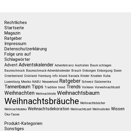
Rechtliches
Startseite
Magazin
Ratgeber
Impressum
Datenschutzerklärung
Folge uns auf
Schlagwörter
Adventskalender
Advent
Adventskranz
Australien
Baum schlagen
Baumschmuck
Baumschmuck-Adventskalender
Brauch
Entsorgen
Entsorgung
Essen
Griechenland
Grönland
Hamburg
Info
Island
Kanada
KInder
Kroatien
Kuba
Ratgeber
Luxemburg
Mexiko
NABU
Neuseeland
Schweiz
Südamerika
Tannenbaum
Tipps
Trends
Tradition
trend
Vorlesen
Vorweihnachtszeit
Weihnachtsbaum
Weihnachten
Weihnachtrolle
Weihnachtsbräuche
Weihnachtsbücher
Weihnachtsdekoration
Wissen
Weihnachtsdeko
Weihnachtszeit
Weihnahcten
Öko-Tanne
Produkt-Kategorien
Sonstiges