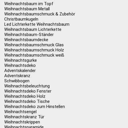
Weihnachtsbaum im Topf
Weihnachtsbaum Metall
Weihnachtsbaumschmuck & Zubehör
Christbaumkugeln
Led Lichterkette Weihnachtsbaum
Weihnachtsbaum Lichterkette
Weihnachtsbaum-Ständer
Weihnachtsbaumdecke
Weihnachtsbaumschmuck Glas
Weihnachtsbaumschmuck Holz
Weihnachtsbaumschmuck weiß
Weihnachtsgurke
Weihnachtsdeko
Adventskalender
Adventskranz
Schwibbogen
Weihnachtsbeleuchtung
Weihnachtsdeko Fenster
Weihnachtsdeko Holz
Weihnachtsdeko Tische
Weihnachtsdeko zum Hinstellen
Weihnachtsengel
Weihnachtskranz Tür
Weihnachtskrippen
Weihnachtspyramide