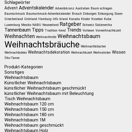
Schlagwörter
Adventskalender
Advent
Adventskranz
Australien
Baum schlagen
Baumschmuck
Baumschmuck-Adventskalender
Brauch
Entsorgen
Entsorgung
Essen
Griechenland
Grönland
Hamburg
Info
Island
Kanada
KInder
Kroatien
Kuba
Ratgeber
Luxemburg
Mexiko
NABU
Neuseeland
Schweiz
Südamerika
Tannenbaum
Tipps
Trends
Tradition
trend
Vorlesen
Vorweihnachtszeit
Weihnachtsbaum
Weihnachten
Weihnachtrolle
Weihnachtsbräuche
Weihnachtsbücher
Weihnachtsdekoration
Wissen
Weihnachtsdeko
Weihnachtszeit
Weihnahcten
Öko-Tanne
Produkt-Kategorien
Sonstiges
Weihnachtsbaum
Künstlicher Weihnachtsbaum
künstlicher Weihnachtsbaum geschmückt
künstlicher Weihnachtsbaum mit Beleuchtung
Tisch Weihnachtsbaum
Weihnachtsbaum 120 cm
Weihnachtsbaum 150 cm
Weihnachtsbaum 180 cm
Weihnachtsbaum 1M
Weihnachtsbaum geschmückt
Weihnachtsbaum Holz