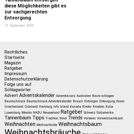
diese Möglichkeiten gibt es
zur sachgerechten
Entsorgung
15. September 2025
Rechtliches
Startseite
Magazin
Ratgeber
Impressum
Datenschutzerklärung
Folge uns auf
Schlagwörter
Adventskalender
Advent
Adventskranz
Australien
Baum schlagen
Baumschmuck
Baumschmuck-Adventskalender
Brauch
Entsorgen
Entsorgung
Essen
Griechenland
Grönland
Hamburg
Info
Island
Kanada
KInder
Kroatien
Kuba
Ratgeber
Luxemburg
Mexiko
NABU
Neuseeland
Schweiz
Südamerika
Tannenbaum
Tipps
Trends
Tradition
trend
Vorlesen
Vorweihnachtszeit
Weihnachtsbaum
Weihnachten
Weihnachtrolle
Weihnachtsbräuche