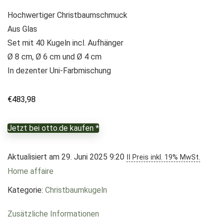
Hochwertiger Christbaumschmuck
Aus Glas
Set mit 40 Kugeln incl. Aufhänger
Ø 8 cm, Ø 6 cm und Ø 4 cm
In dezenter Uni-Farbmischung
€
483,98
Jetzt bei otto.de kaufen *
Aktualisiert am 29. Juni 2025 9:20
II Preis inkl. 19% MwSt.
Home affaire
Kategorie:
Christbaumkugeln
Zusätzliche Informationen