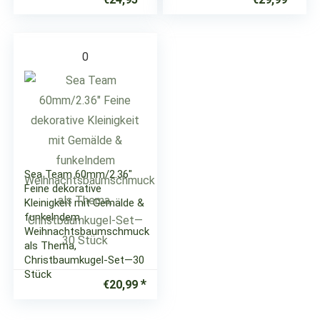
0
Sea Team 60mm/2.36″
Feine dekorative
Kleinigkeit mit Gemälde &
funkelndem
Weihnachtsbaumschmuck
als Thema,
Christbaumkugel-Set—30
Stück
€
20,99