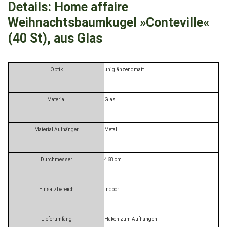
Details:
Home affaire
Weihnachtsbaumkugel »Conteville«
(40 St), aus Glas
Optik
uniglänzendmatt
Material
Glas
Material Aufhänger
Metall
Durchmesser
468 cm
Einsatzbereich
Indoor
Lieferumfang
Haken zum Aufhängen