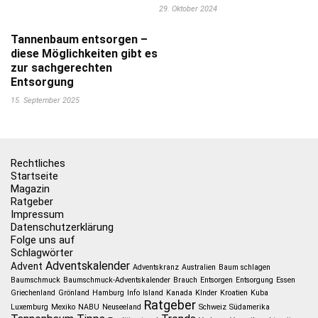
29. Oktober 2024
Tannenbaum entsorgen –
diese Möglichkeiten gibt es
zur sachgerechten
Entsorgung
15. September 2025
Rechtliches
Startseite
Magazin
Ratgeber
Impressum
Datenschutzerklärung
Folge uns auf
Schlagwörter
Adventskalender
Advent
Adventskranz
Australien
Baum schlagen
Baumschmuck
Baumschmuck-Adventskalender
Brauch
Entsorgen
Entsorgung
Essen
Griechenland
Grönland
Hamburg
Info
Island
Kanada
KInder
Kroatien
Kuba
Ratgeber
Luxemburg
Mexiko
NABU
Neuseeland
Schweiz
Südamerika