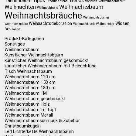
Tannenbaum
Tipps
Trends
Tradition
trend
Vorlesen
Vorweihnachtszeit
Weihnachtsbaum
Weihnachten
Weihnachtrolle
Weihnachtsbräuche
Weihnachtsbücher
Weihnachtsdekoration
Wissen
Weihnachtsdeko
Weihnachtszeit
Weihnahcten
Öko-Tanne
Produkt-Kategorien
Sonstiges
Weihnachtsbaum
Künstlicher Weihnachtsbaum
künstlicher Weihnachtsbaum geschmückt
künstlicher Weihnachtsbaum mit Beleuchtung
Tisch Weihnachtsbaum
Weihnachtsbaum 120 cm
Weihnachtsbaum 150 cm
Weihnachtsbaum 180 cm
Weihnachtsbaum 1M
Weihnachtsbaum geschmückt
Weihnachtsbaum Holz
Weihnachtsbaum im Topf
Weihnachtsbaum Metall
Weihnachtsbaumschmuck & Zubehör
Christbaumkugeln
Led Lichterkette Weihnachtsbaum