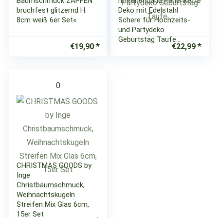
Baumschmuck ZAPFEN
m Perlenband Perlenkette
bruchfest glitzernd H:
Deko mit Edelstahl
8cm weiß 6er Set«
Schere für Hochzeits-
und Partydeko
Geburtstag Taufe…
€
19,90
€
22,99
0
CHRISTMAS GOODS by
Inge
Christbaumschmuck,
Weihnachtskugeln
Streifen Mix Glas 6cm,
15er Set