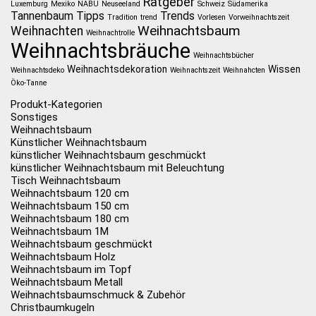
Ratgeber
Luxemburg
Mexiko
NABU
Neuseeland
Schweiz
Südamerika
Tannenbaum
Tipps
Trends
Tradition
trend
Vorlesen
Vorweihnachtszeit
Weihnachtsbaum
Weihnachten
Weihnachtrolle
Weihnachtsbräuche
Weihnachtsbücher
Weihnachtsdekoration
Wissen
Weihnachtsdeko
Weihnachtszeit
Weihnahcten
Öko-Tanne
Produkt-Kategorien
Sonstiges
Weihnachtsbaum
Künstlicher Weihnachtsbaum
künstlicher Weihnachtsbaum geschmückt
künstlicher Weihnachtsbaum mit Beleuchtung
Tisch Weihnachtsbaum
Weihnachtsbaum 120 cm
Weihnachtsbaum 150 cm
Weihnachtsbaum 180 cm
Weihnachtsbaum 1M
Weihnachtsbaum geschmückt
Weihnachtsbaum Holz
Weihnachtsbaum im Topf
Weihnachtsbaum Metall
Weihnachtsbaumschmuck & Zubehör
Christbaumkugeln