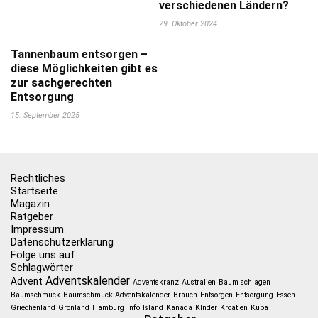
verschiedenen Ländern?
29. Oktober 2024
Tannenbaum entsorgen –
diese Möglichkeiten gibt es
zur sachgerechten
Entsorgung
15. September 2025
Rechtliches
Startseite
Magazin
Ratgeber
Impressum
Datenschutzerklärung
Folge uns auf
Schlagwörter
Adventskalender
Advent
Adventskranz
Australien
Baum schlagen
Baumschmuck
Baumschmuck-Adventskalender
Brauch
Entsorgen
Entsorgung
Essen
Griechenland
Grönland
Hamburg
Info
Island
Kanada
KInder
Kroatien
Kuba