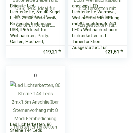
Briignite Led
aneeway LED
Lichterkette, 5m 40 Kugel
Lichterkette Warmwei,
Leds, 2700K Warmweiß,
Weihnachtsbeleuchtung
Batteriebetrieben und
mit 8 Leuchtmodi, 400
USB, IP65 Ideal für
LEDs Weihnachtsbaum
Weihnachten, Party,
Lichterketten mit
Garten, Hochzeit,…
Timerfunktion
Ausgestattet, für…
€
19,21
€
21,51
0
Led Lichterketten, 80
Sterne 144 Leds