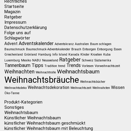
Rechtliches
Startseite
Magazin
Ratgeber
Impressum
Datenschutzerklärung
Folge uns auf
Schlagwörter
Adventskalender
Advent
Adventskranz
Australien
Baum schlagen
Baumschmuck
Baumschmuck-Adventskalender
Brauch
Entsorgen
Entsorgung
Essen
Griechenland
Grönland
Hamburg
Info
Island
Kanada
KInder
Kroatien
Kuba
Ratgeber
Luxemburg
Mexiko
NABU
Neuseeland
Schweiz
Südamerika
Tannenbaum
Tipps
Trends
Tradition
trend
Vorlesen
Vorweihnachtszeit
Weihnachtsbaum
Weihnachten
Weihnachtrolle
Weihnachtsbräuche
Weihnachtsbücher
Weihnachtsdekoration
Wissen
Weihnachtsdeko
Weihnachtszeit
Weihnahcten
Öko-Tanne
Produkt-Kategorien
Sonstiges
Weihnachtsbaum
Künstlicher Weihnachtsbaum
künstlicher Weihnachtsbaum geschmückt
künstlicher Weihnachtsbaum mit Beleuchtung