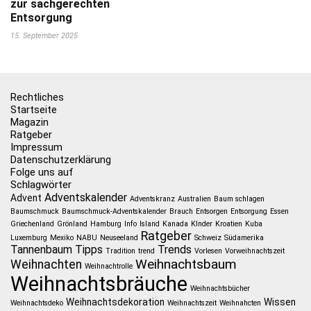
zur sachgerechten
Entsorgung
15. September 2025
Rechtliches
Startseite
Magazin
Ratgeber
Impressum
Datenschutzerklärung
Folge uns auf
Schlagwörter
Adventskalender
Advent
Adventskranz
Australien
Baum schlagen
Baumschmuck
Baumschmuck-Adventskalender
Brauch
Entsorgen
Entsorgung
Essen
Griechenland
Grönland
Hamburg
Info
Island
Kanada
KInder
Kroatien
Kuba
Ratgeber
Luxemburg
Mexiko
NABU
Neuseeland
Schweiz
Südamerika
Tannenbaum
Tipps
Trends
Tradition
trend
Vorlesen
Vorweihnachtszeit
Weihnachtsbaum
Weihnachten
Weihnachtrolle
Weihnachtsbräuche
Weihnachtsbücher
Weihnachtsdekoration
Wissen
Weihnachtsdeko
Weihnachtszeit
Weihnahcten