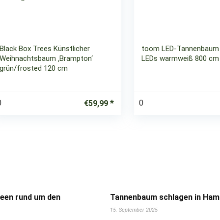
Black Box Trees Künstlicher
toom LED-Tannenbaum
Weihnachtsbaum ‚Brampton‘
LEDs warmweiß 800 cm
grün/frosted 120 cm
0
0
€
59,99
deen rund um den
Tannenbaum schlagen in Hamb
15. September 2025