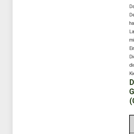
Da
De
ha
La
mi
Ei
Di
di
Ki
D
G
(