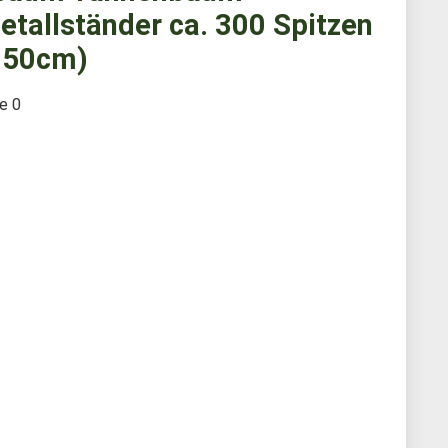
etallständer ca. 300 Spitzen
150cm)
te
0