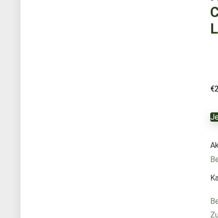
C
L
€
Je
Ak
B
Ka
Be
Zu