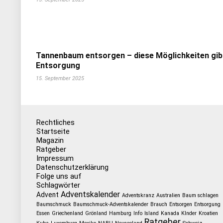
Tannenbaum entsorgen – diese Möglichkeiten gib
Entsorgung
15. September 2025
Rechtliches
Startseite
Magazin
Ratgeber
Impressum
Datenschutzerklärung
Folge uns auf
Schlagwörter
Adventskalender
Advent
Adventskranz
Australien
Baum schlagen
Baumschmuck
Baumschmuck-Adventskalender
Brauch
Entsorgen
Entsorgung
Essen
Griechenland
Grönland
Hamburg
Info
Island
Kanada
KInder
Kroatien
Ratgeber