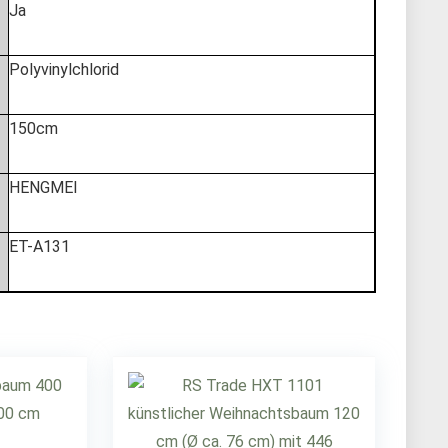
‎Ja
‎Polyvinylchlorid
‎150cm
‎HENGMEI
‎ET-A131