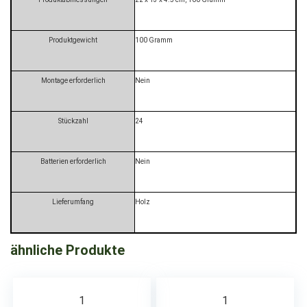
Produktgewicht
‎100 Gramm
Montage erforderlich
‎Nein
Stückzahl
‎24
Batterien erforderlich
‎Nein
Lieferumfang
‎Holz
ähnliche Produkte
1
1