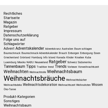
Rechtliches
Startseite
Magazin
Ratgeber
Impressum
Datenschutzerklärung
Folge uns auf
Schlagwörter
Adventskalender
Advent
Adventskranz
Australien
Baum schlagen
Baumschmuck
Baumschmuck-Adventskalender
Brauch
Entsorgen
Entsorgung
Essen
Griechenland
Grönland
Hamburg
Info
Island
Kanada
KInder
Kroatien
Kuba
Ratgeber
Luxemburg
Mexiko
NABU
Neuseeland
Schweiz
Südamerika
Tannenbaum
Tipps
Trends
Tradition
trend
Vorlesen
Vorweihnachtszeit
Weihnachtsbaum
Weihnachten
Weihnachtrolle
Weihnachtsbräuche
Weihnachtsbücher
Weihnachtsdekoration
Wissen
Weihnachtsdeko
Weihnachtszeit
Weihnahcten
Öko-Tanne
Produkt-Kategorien
Sonstiges
Weihnachtsbaum