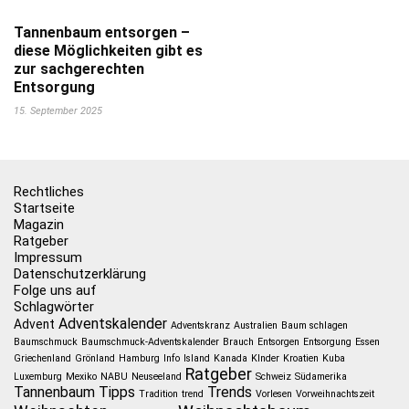
Tannenbaum entsorgen –
diese Möglichkeiten gibt es
zur sachgerechten
Entsorgung
15. September 2025
Rechtliches
Startseite
Magazin
Ratgeber
Impressum
Datenschutzerklärung
Folge uns auf
Schlagwörter
Adventskalender
Advent
Adventskranz
Australien
Baum schlagen
Baumschmuck
Baumschmuck-Adventskalender
Brauch
Entsorgen
Entsorgung
Essen
Griechenland
Grönland
Hamburg
Info
Island
Kanada
KInder
Kroatien
Kuba
Ratgeber
Luxemburg
Mexiko
NABU
Neuseeland
Schweiz
Südamerika
Tannenbaum
Tipps
Trends
Tradition
trend
Vorlesen
Vorweihnachtszeit