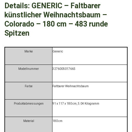
Details:
GENERIC – Faltbarer
künstlicher Weihnachtsbaum –
Colorado – 180 cm – 483 runde
Spitzen
Marke
‎Generic
Modellnummer
‎3276005017665
Farbe
‎Faltbarer Weihnachtsbaum
Produktabmessungen
‎91 x 117 x 180 cm, 5.04 Kilogramm
Material
‎180 cm