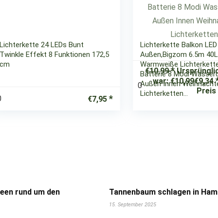
Lichterkette 24 LEDs Bunt
Lichterkette Balkon LED
Twinkle Effekt 8 Funktionen 172,5
Außen,Bigzom 6.5m 40
cm
Warmweiße Lichterkett
€
10,99
Ursprüngli
Batterie 8 Modi Wasserd
war: €10,99
€
9,34
Außen Innen Weihnacht
0
Preis 
Lichterketten…
0
€
7,95
deen rund um den
Tannenbaum schlagen in Hamb
15. September 2025