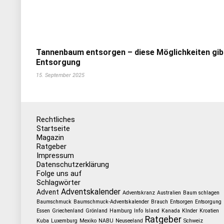
Tannenbaum entsorgen – diese Möglichkeiten gib
Entsorgung
15. September 2025
Rechtliches
Startseite
Magazin
Ratgeber
Impressum
Datenschutzerklärung
Folge uns auf
Schlagwörter
Adventskalender
Advent
Adventskranz
Australien
Baum schlagen
Baumschmuck
Baumschmuck-Adventskalender
Brauch
Entsorgen
Entsorgung
Essen
Griechenland
Grönland
Hamburg
Info
Island
Kanada
KInder
Kroatien
Ratgeber
Kuba
Luxemburg
Mexiko
NABU
Neuseeland
Schweiz