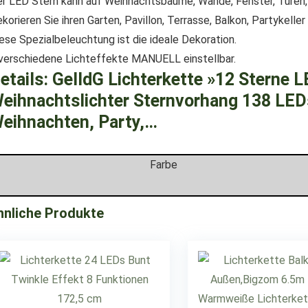
r LED Stern kann auf Weihnachtsbäume, Wände, Fenster, Türen,
korieren Sie ihren Garten, Pavillon, Terrasse, Balkon, Partykell
ese Spezialbeleuchtung ist die ideale Dekoration.
verschiedene Lichteffekte MANUELL einstellbar.
etails:
GelldG Lichterkette »12 Sterne L
eihnachtslichter Sternvorhang 138 LED
eihnachten, Party,…
Farbe
hnliche Produkte