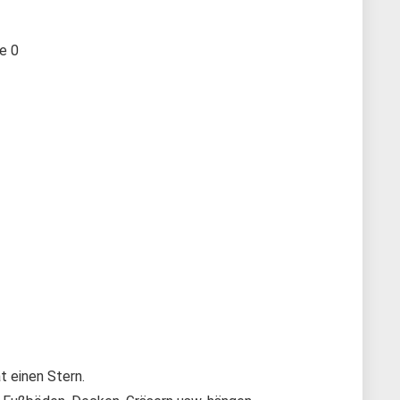
te
0
t einen Stern.