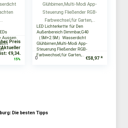
LED Lichterkette für Den
LEDs
Außenbereich Dimmbar,G40
e Aussen
（5M+2.5M）Wasserdicht
cher Preis
icht
Glühbirnen,Multi-Modi App-
Aktueller
en
Steuerung Fließender RGB-
ist: €9,34.
Farbwechsel,für Garten,…
0
€
58,97
15%
urg: Die besten Tipps