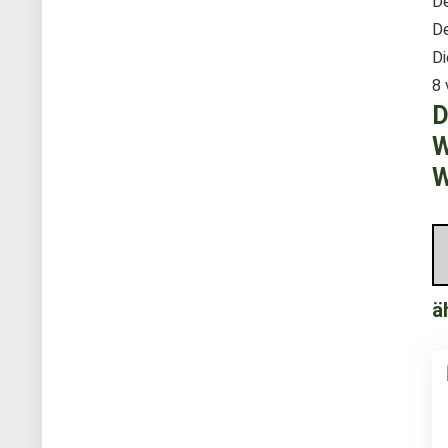
De
De
Di
8 
D
W
W
ä