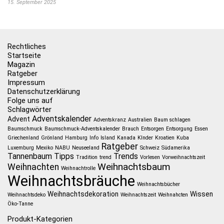
15. September 2025
Rechtliches
Startseite
Magazin
Ratgeber
Impressum
Datenschutzerklärung
Folge uns auf
Schlagwörter
Adventskalender
Advent
Adventskranz
Australien
Baum schlagen
Baumschmuck
Baumschmuck-Adventskalender
Brauch
Entsorgen
Entsorgung
Essen
Griechenland
Grönland
Hamburg
Info
Island
Kanada
KInder
Kroatien
Kuba
Ratgeber
Luxemburg
Mexiko
NABU
Neuseeland
Schweiz
Südamerika
Tannenbaum
Tipps
Trends
Tradition
trend
Vorlesen
Vorweihnachtszeit
Weihnachtsbaum
Weihnachten
Weihnachtrolle
Weihnachtsbräuche
Weihnachtsbücher
Weihnachtsdekoration
Wissen
Weihnachtsdeko
Weihnachtszeit
Weihnahcten
Öko-Tanne
Produkt-Kategorien