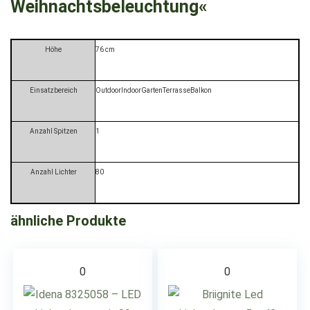
Weihnachtsbeleuchtung«
Höhe
76 cm
Einsatzbereich
OutdoorIndoorGartenTerrasseBalkon
Anzahl Spitzen
1
Anzahl Lichter
80
ähnliche Produkte
0
0