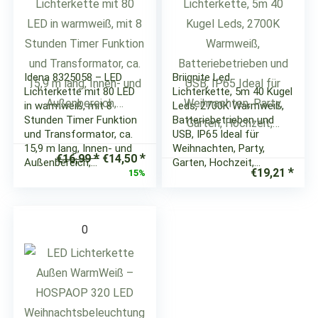
Idena 8325058 – LED
Briignite Led
Lichterkette mit 80 LED
Lichterkette, 5m 40 Kugel
in warmweiß, mit 8
Leds, 2700K Warmweiß,
Stunden Timer Funktion
Batteriebetrieben und
und Transformator, ca.
USB, IP65 Ideal für
15,9 m lang, Innen- und
Weihnachten, Party,
Ursprünglicher
Aktueller
€
16,99
€
14,50
Außenbereich,…
Garten, Hochzeit,…
Preis
Preis
€
19,21
15%
war:
ist:
€16,99
€14,50.
0