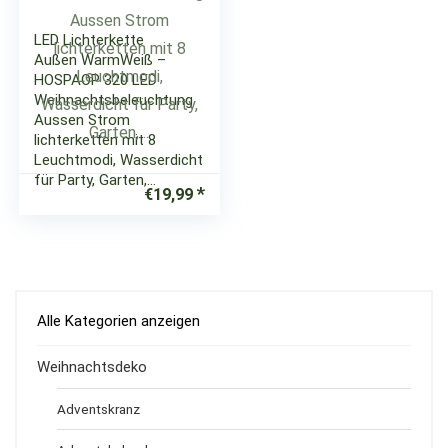
LED Lichterkette
Außen WarmWeiß –
HOSPAOP 320 LED
Weihnachtsbeleuchtung
Aussen Strom
lichterketten mit 8
Leuchtmodi, Wasserdicht
für Party, Garten,…
€
19,99
Alle Kategorien anzeigen
Weihnachtsdeko
Adventskranz