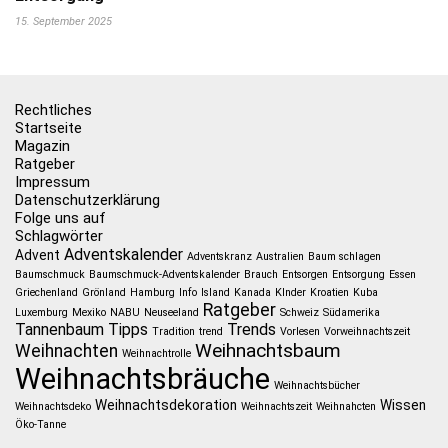
15. September 2025
Rechtliches
Startseite
Magazin
Ratgeber
Impressum
Datenschutzerklärung
Folge uns auf
Schlagwörter
Adventskalender
Advent
Adventskranz
Australien
Baum schlagen
Baumschmuck
Baumschmuck-Adventskalender
Brauch
Entsorgen
Entsorgung
Essen
Griechenland
Grönland
Hamburg
Info
Island
Kanada
KInder
Kroatien
Kuba
Ratgeber
Luxemburg
Mexiko
NABU
Neuseeland
Schweiz
Südamerika
Tannenbaum
Tipps
Trends
Tradition
trend
Vorlesen
Vorweihnachtszeit
Weihnachtsbaum
Weihnachten
Weihnachtrolle
Weihnachtsbräuche
Weihnachtsbücher
Weihnachtsdekoration
Wissen
Weihnachtsdeko
Weihnachtszeit
Weihnahcten
Öko-Tanne