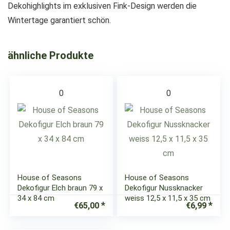
Dekohighlights im exklusiven Fink-Design werden die
Wintertage garantiert schön.
ähnliche Produkte
0
0
House of Seasons
House of Seasons
Dekofigur Elch braun 79 x
Dekofigur Nussknacker
34 x 84 cm
weiss 12,5 x 11,5 x 35 cm
€
65,00
€
6,99