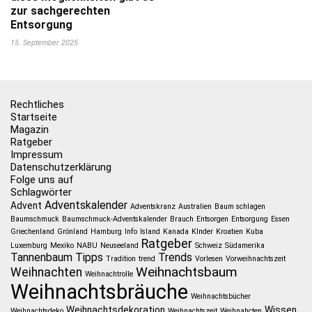
zur sachgerechten
Entsorgung
15. September 2025
Rechtliches
Startseite
Magazin
Ratgeber
Impressum
Datenschutzerklärung
Folge uns auf
Schlagwörter
Adventskalender
Advent
Adventskranz
Australien
Baum schlagen
Baumschmuck
Baumschmuck-Adventskalender
Brauch
Entsorgen
Entsorgung
Essen
Griechenland
Grönland
Hamburg
Info
Island
Kanada
KInder
Kroatien
Kuba
Ratgeber
Luxemburg
Mexiko
NABU
Neuseeland
Schweiz
Südamerika
Tannenbaum
Tipps
Trends
Tradition
trend
Vorlesen
Vorweihnachtszeit
Weihnachtsbaum
Weihnachten
Weihnachtrolle
Weihnachtsbräuche
Weihnachtsbücher
Weihnachtsdekoration
Wissen
Weihnachtsdeko
Weihnachtszeit
Weihnahcten