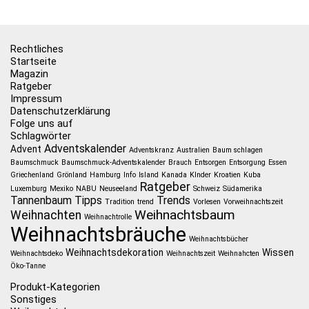
Rechtliches
Startseite
Magazin
Ratgeber
Impressum
Datenschutzerklärung
Folge uns auf
Schlagwörter
Adventskalender
Advent
Adventskranz
Australien
Baum schlagen
Baumschmuck
Baumschmuck-Adventskalender
Brauch
Entsorgen
Entsorgung
Essen
Griechenland
Grönland
Hamburg
Info
Island
Kanada
KInder
Kroatien
Kuba
Ratgeber
Luxemburg
Mexiko
NABU
Neuseeland
Schweiz
Südamerika
Tannenbaum
Tipps
Trends
Tradition
trend
Vorlesen
Vorweihnachtszeit
Weihnachtsbaum
Weihnachten
Weihnachtrolle
Weihnachtsbräuche
Weihnachtsbücher
Weihnachtsdekoration
Wissen
Weihnachtsdeko
Weihnachtszeit
Weihnahcten
Öko-Tanne
Produkt-Kategorien
Sonstiges