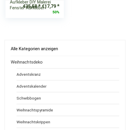
Aufkleber DIY Malerei
Ursprünglicher
Aktueller
€
35,58
€
17,79
Fenster Aufkleber«
Preis
Preis
50%
war:
ist:
€35,58
€17,79.
Alle Kategorien anzeigen
Weihnachtsdeko
Adventskranz
Adventskalender
Schwibbogen
Weihnachtspyramide
Weihnachtskrippen