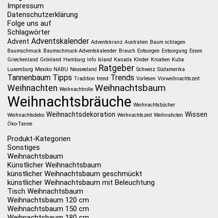
Impressum
Datenschutzerklärung
Folge uns auf
Schlagwörter
Adventskalender
Advent
Adventskranz
Australien
Baum schlagen
Baumschmuck
Baumschmuck-Adventskalender
Brauch
Entsorgen
Entsorgung
Essen
Griechenland
Grönland
Hamburg
Info
Island
Kanada
KInder
Kroatien
Kuba
Ratgeber
Luxemburg
Mexiko
NABU
Neuseeland
Schweiz
Südamerika
Tannenbaum
Tipps
Trends
Tradition
trend
Vorlesen
Vorweihnachtszeit
Weihnachtsbaum
Weihnachten
Weihnachtrolle
Weihnachtsbräuche
Weihnachtsbücher
Weihnachtsdekoration
Wissen
Weihnachtsdeko
Weihnachtszeit
Weihnahcten
Öko-Tanne
Produkt-Kategorien
Sonstiges
Weihnachtsbaum
Künstlicher Weihnachtsbaum
künstlicher Weihnachtsbaum geschmückt
künstlicher Weihnachtsbaum mit Beleuchtung
Tisch Weihnachtsbaum
Weihnachtsbaum 120 cm
Weihnachtsbaum 150 cm
Weihnachtsbaum 180 cm