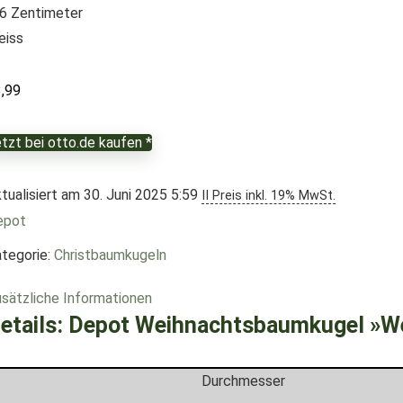
6 Zentimeter
eiss
3,99
tzt bei otto.de kaufen *
tualisiert am 30. Juni 2025 5:59
II Preis inkl. 19% MwSt.
epot
tegorie:
Christbaumkugeln
sätzliche Informationen
etails:
Depot Weihnachtsbaumkugel »We
Durchmesser