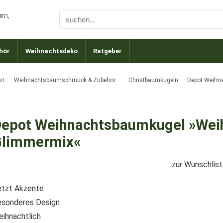
hör
Weihnachtsdeko
Ratgeber
rt
Weihnachtsbaumschmuck & Zubehör
Christbaumkugeln
Depot Weihn
epot Weihnachtsbaumkugel »Wei
Glimmermix«
zur Wunschlis
tzt Akzente
sonderes Design
ihnachtlich