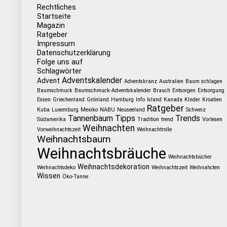
Rechtliches
Startseite
Magazin
Ratgeber
Impressum
Datenschutzerklärung
Folge uns auf
Schlagwörter
Adventskalender
Advent
Adventskranz
Australien
Baum schlagen
Baumschmuck
Baumschmuck-Adventskalender
Brauch
Entsorgen
Entsorgung
Essen
Griechenland
Grönland
Hamburg
Info
Island
Kanada
KInder
Kroatien
Ratgeber
Kuba
Luxemburg
Mexiko
NABU
Neuseeland
Schweiz
Tannenbaum
Tipps
Trends
Südamerika
Tradition
trend
Vorlesen
Weihnachten
Vorweihnachtszeit
Weihnachtrolle
Weihnachtsbaum
Weihnachtsbräuche
Weihnachtsbücher
Weihnachtsdekoration
Weihnachtsdeko
Weihnachtszeit
Weihnahcten
Wissen
Öko-Tanne