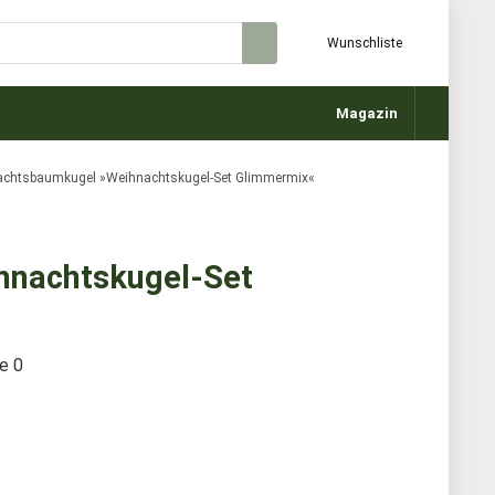
Wunschliste
Magazin
achtsbaumkugel »Weihnachtskugel-Set Glimmermix«
hnachtskugel-Set
te
0