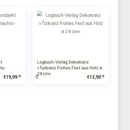
kt
Logbuch-Verlag Dekokranz
ts-
»Türkranz Frohes Fest aus Holz ø
24 cm«
0
€
19,99
€
13,90