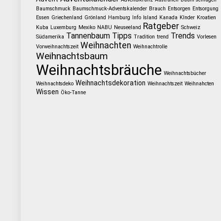
Baumschmuck
Baumschmuck-Adventskalender
Brauch
Entsorgen
Entsorgung
Essen
Griechenland
Grönland
Hamburg
Info
Island
Kanada
KInder
Kroatien
Ratgeber
Kuba
Luxemburg
Mexiko
NABU
Neuseeland
Schweiz
Tannenbaum
Tipps
Trends
Südamerika
Tradition
trend
Vorlesen
Weihnachten
Vorweihnachtszeit
Weihnachtrolle
Weihnachtsbaum
Weihnachtsbräuche
Weihnachtsbücher
Weihnachtsdekoration
Weihnachtsdeko
Weihnachtszeit
Weihnahcten
Wissen
Öko-Tanne