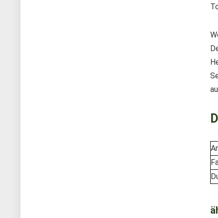
To
We
De
He
Se
au
D
A
F
D
ä