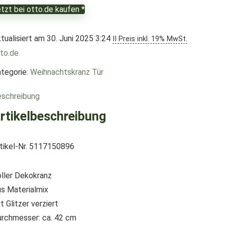
tzt bei otto.de kaufen *
tualisiert am 30. Juni 2025 3:24
II Preis inkl. 19% MwSt.
to.de
tegorie:
Weihnachtskranz Tür
schreibung
rtikelbeschreibung
tikel-Nr. 5117150896
ller Dekokranz
s Materialmix
t Glitzer verziert
rchmesser: ca. 42 cm