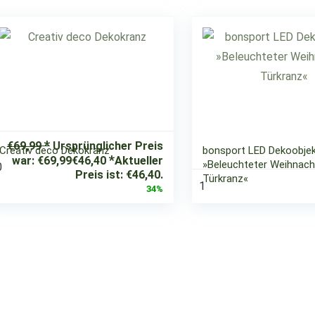
€
69,99
Ursprünglicher Preis
Creativ deco Dekokranz
bonsport LED Dekoobje
war: €69,99
€
46,40
Aktueller
»Beleuchteter Weihnach
0
Preis ist: €46,40.
Türkranz«
1
34%