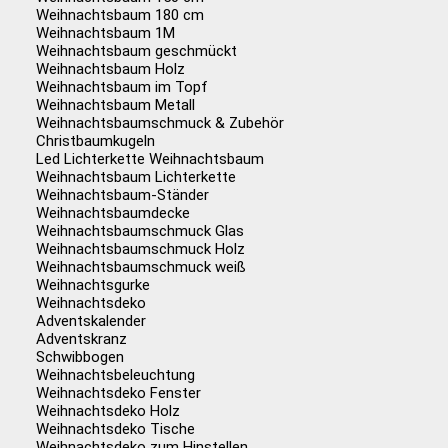
Weihnachtsbaum 180 cm
Weihnachtsbaum 1M
Weihnachtsbaum geschmückt
Weihnachtsbaum Holz
Weihnachtsbaum im Topf
Weihnachtsbaum Metall
Weihnachtsbaumschmuck & Zubehör
Christbaumkugeln
Led Lichterkette Weihnachtsbaum
Weihnachtsbaum Lichterkette
Weihnachtsbaum-Ständer
Weihnachtsbaumdecke
Weihnachtsbaumschmuck Glas
Weihnachtsbaumschmuck Holz
Weihnachtsbaumschmuck weiß
Weihnachtsgurke
Weihnachtsdeko
Adventskalender
Adventskranz
Schwibbogen
Weihnachtsbeleuchtung
Weihnachtsdeko Fenster
Weihnachtsdeko Holz
Weihnachtsdeko Tische
Weihnachtsdeko zum Hinstellen