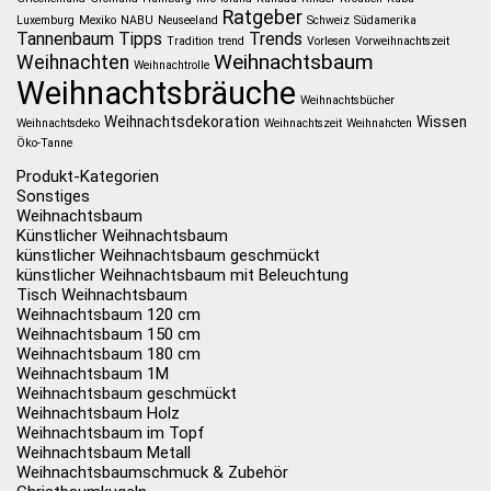
Ratgeber
Luxemburg
Mexiko
NABU
Neuseeland
Schweiz
Südamerika
Tannenbaum
Tipps
Trends
Tradition
trend
Vorlesen
Vorweihnachtszeit
Weihnachtsbaum
Weihnachten
Weihnachtrolle
Weihnachtsbräuche
Weihnachtsbücher
Weihnachtsdekoration
Wissen
Weihnachtsdeko
Weihnachtszeit
Weihnahcten
Öko-Tanne
Produkt-Kategorien
Sonstiges
Weihnachtsbaum
Künstlicher Weihnachtsbaum
künstlicher Weihnachtsbaum geschmückt
künstlicher Weihnachtsbaum mit Beleuchtung
Tisch Weihnachtsbaum
Weihnachtsbaum 120 cm
Weihnachtsbaum 150 cm
Weihnachtsbaum 180 cm
Weihnachtsbaum 1M
Weihnachtsbaum geschmückt
Weihnachtsbaum Holz
Weihnachtsbaum im Topf
Weihnachtsbaum Metall
Weihnachtsbaumschmuck & Zubehör