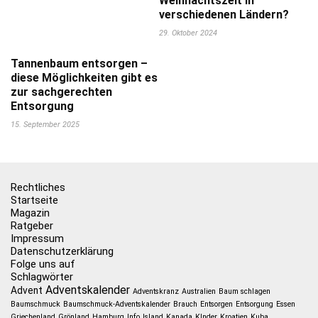
Weihnachtszeit in
verschiedenen Ländern?
29. Oktober 2024
Tannenbaum entsorgen –
diese Möglichkeiten gibt es
zur sachgerechten
Entsorgung
15. September 2025
Rechtliches
Startseite
Magazin
Ratgeber
Impressum
Datenschutzerklärung
Folge uns auf
Schlagwörter
Adventskalender
Advent
Adventskranz
Australien
Baum schlagen
Baumschmuck
Baumschmuck-Adventskalender
Brauch
Entsorgen
Entsorgung
Essen
Griechenland
Grönland
Hamburg
Info
Island
Kanada
KInder
Kroatien
Kuba