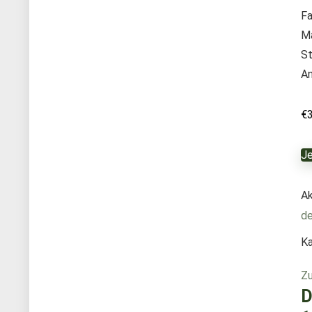
Fa
M
St
An
€
Je
Ak
de
Ka
Zu
D