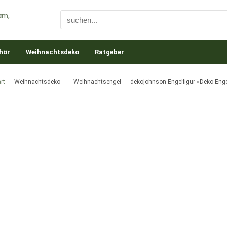
hör
Weihnachtsdeko
Ratgeber
rt
Weihnachtsdeko
Weihnachtsengel
dekojohnson Engelfigur »Deko-Enge