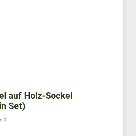
l auf Holz-Sockel
n Set)
te
0