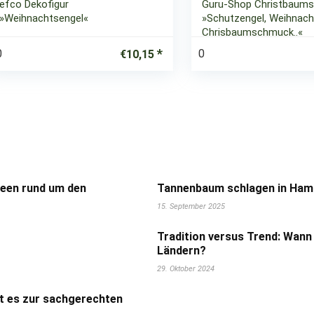
efco Dekofigur
Guru-Shop Christbaum
»Weihnachtsengel«
»Schutzengel, Weihnach
Chrisbaumschmuck..«
0
0
€
10,15
deen rund um den
Tannenbaum schlagen in Hamb
15. September 2025
Tradition versus Trend: Wann
Ländern?
29. Oktober 2024
t es zur sachgerechten