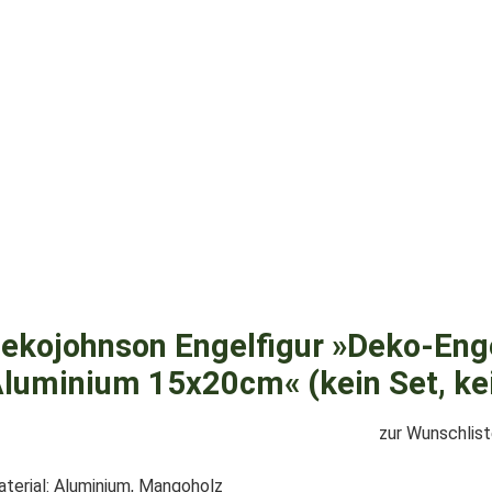
ekojohnson Engelfigur »Deko-Enge
luminium 15x20cm« (kein Set, kei
zur Wunschlis
terial: Aluminium, Mangoholz