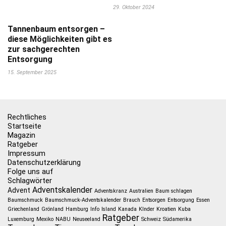
29. Oktober 2024
Tannenbaum entsorgen –
diese Möglichkeiten gibt es
zur sachgerechten
Entsorgung
15. September 2025
Rechtliches
Startseite
Magazin
Ratgeber
Impressum
Datenschutzerklärung
Folge uns auf
Schlagwörter
Adventskalender
Advent
Adventskranz
Australien
Baum schlagen
Baumschmuck
Baumschmuck-Adventskalender
Brauch
Entsorgen
Entsorgung
Essen
Griechenland
Grönland
Hamburg
Info
Island
Kanada
KInder
Kroatien
Kuba
Ratgeber
Luxemburg
Mexiko
NABU
Neuseeland
Schweiz
Südamerika