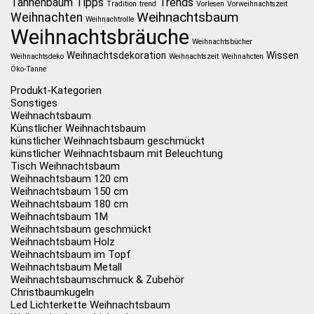
Tannenbaum
Tipps
Trends
Tradition
trend
Vorlesen
Vorweihnachtszeit
Weihnachtsbaum
Weihnachten
Weihnachtrolle
Weihnachtsbräuche
Weihnachtsbücher
Weihnachtsdekoration
Wissen
Weihnachtsdeko
Weihnachtszeit
Weihnahcten
Öko-Tanne
Produkt-Kategorien
Sonstiges
Weihnachtsbaum
Künstlicher Weihnachtsbaum
künstlicher Weihnachtsbaum geschmückt
künstlicher Weihnachtsbaum mit Beleuchtung
Tisch Weihnachtsbaum
Weihnachtsbaum 120 cm
Weihnachtsbaum 150 cm
Weihnachtsbaum 180 cm
Weihnachtsbaum 1M
Weihnachtsbaum geschmückt
Weihnachtsbaum Holz
Weihnachtsbaum im Topf
Weihnachtsbaum Metall
Weihnachtsbaumschmuck & Zubehör
Christbaumkugeln
Led Lichterkette Weihnachtsbaum