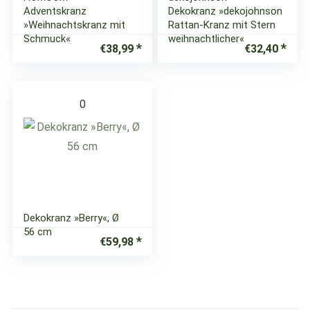
Adventskranz
Dekokranz »dekojohnson
»Weihnachtskranz mit
Rattan-Kranz mit Stern
Schmuck«
weihnachtlicher«
€
38,99
€
32,40
0
Dekokranz »Berry«, Ø
56 cm
€
59,98