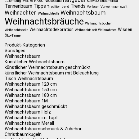
Ratgeber
Luxemburg
Mexiko
NABU
Neuseeland
Schweiz
Südamerika
Tannenbaum
Tipps
Trends
Tradition
trend
Vorlesen
Vorweihnachtszeit
Weihnachtsbaum
Weihnachten
Weihnachtrolle
Weihnachtsbräuche
Weihnachtsbücher
Weihnachtsdekoration
Wissen
Weihnachtsdeko
Weihnachtszeit
Weihnahcten
Öko-Tanne
Produkt-Kategorien
Sonstiges
Weihnachtsbaum
Künstlicher Weihnachtsbaum
künstlicher Weihnachtsbaum geschmückt
künstlicher Weihnachtsbaum mit Beleuchtung
Tisch Weihnachtsbaum
Weihnachtsbaum 120 cm
Weihnachtsbaum 150 cm
Weihnachtsbaum 180 cm
Weihnachtsbaum 1M
Weihnachtsbaum geschmückt
Weihnachtsbaum Holz
Weihnachtsbaum im Topf
Weihnachtsbaum Metall
Weihnachtsbaumschmuck & Zubehör
Christbaumkugeln