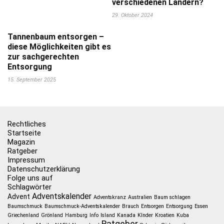
verschiedenen Ländern?
29. Oktober 2024
Tannenbaum entsorgen –
diese Möglichkeiten gibt es
zur sachgerechten
Entsorgung
15. September 2025
Rechtliches
Startseite
Magazin
Ratgeber
Impressum
Datenschutzerklärung
Folge uns auf
Schlagwörter
Adventskalender
Advent
Adventskranz
Australien
Baum schlagen
Baumschmuck
Baumschmuck-Adventskalender
Brauch
Entsorgen
Entsorgung
Essen
Griechenland
Grönland
Hamburg
Info
Island
Kanada
KInder
Kroatien
Kuba