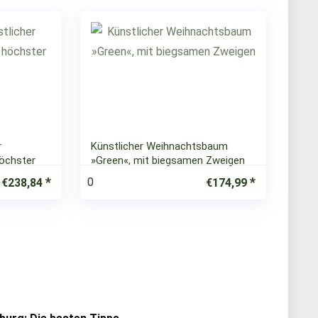
r
Künstlicher Weihnachtsbaum
öchster
»Green«, mit biegsamen Zweigen
0
€
238,84
€
174,99