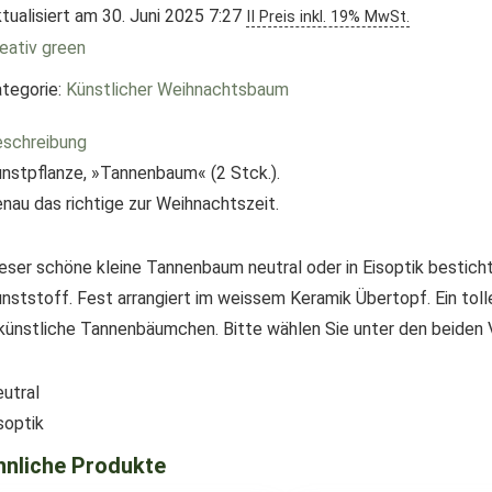
tualisiert am 30. Juni 2025 7:27
II Preis inkl. 19% MwSt.
eativ green
tegorie:
Künstlicher Weihnachtsbaum
schreibung
nstpflanze, »Tannenbaum« (2 Stck.).
nau das richtige zur Weihnachtszeit.
eser schöne kleine Tannenbaum neutral oder in Eisoptik bestich
nststoff. Fest arrangiert im weissem Keramik Übertopf. Ein toller
künstliche Tannenbäumchen. Bitte wählen Sie unter den beiden V
utral
soptik
hnliche Produkte