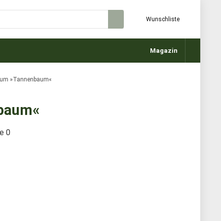
Wunschliste
Magazin
baum »Tannenbaum«
nbaum«
te
0