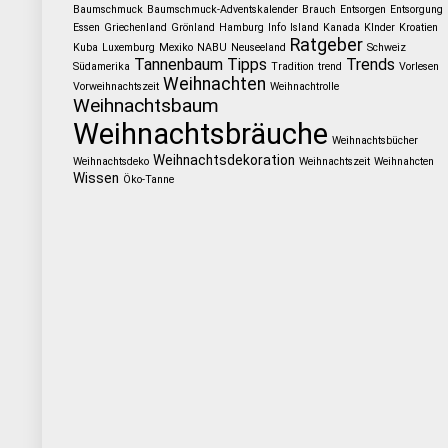
Baumschmuck
Baumschmuck-Adventskalender
Brauch
Entsorgen
Entsorgung
Essen
Griechenland
Grönland
Hamburg
Info
Island
Kanada
KInder
Kroatien
Ratgeber
Kuba
Luxemburg
Mexiko
NABU
Neuseeland
Schweiz
Tannenbaum
Tipps
Trends
Südamerika
Tradition
trend
Vorlesen
Weihnachten
Vorweihnachtszeit
Weihnachtrolle
Weihnachtsbaum
Weihnachtsbräuche
Weihnachtsbücher
Weihnachtsdekoration
Weihnachtsdeko
Weihnachtszeit
Weihnahcten
Wissen
Öko-Tanne